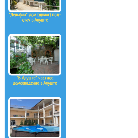
"Дельфин" дом (эллинг) под-
ключ в Алуште
"В Алуште" частное
домовладение в Алуште