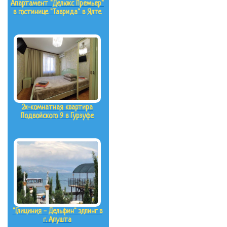
Апартамент "Делюкс Премьер"
в гостинице "Таврида" в Ялте
2х-комнатная квартира
Подвойского 9 в Гурзуфе
"Глициния - Дельфин" эллинг в
г. Алушта