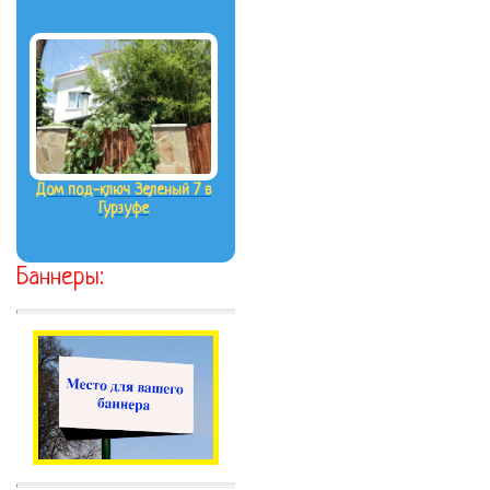
Дом под-ключ Зеленый 7 в
Гурзуфе
Баннеры: