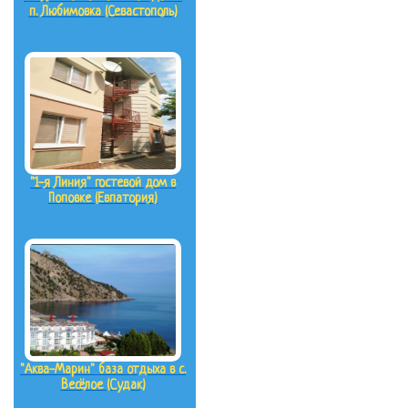
п. Любимовка (Севастополь)
"1-я Линия" гостевой дом в
Поповке (Евпатория)
"Аква-Марин" база отдыха в с.
Весёлое (Судак)