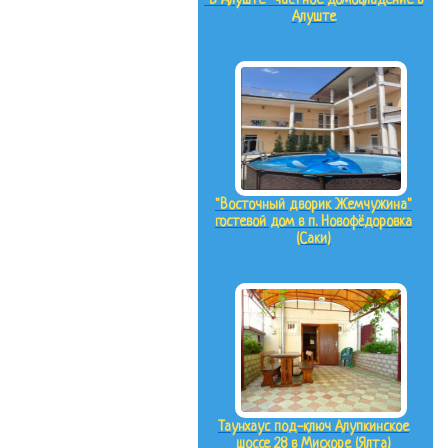
"В Алуште" частное домовладение в
Алуште
"Восточный дворик Жемчужина"
гостевой дом в п. Новофёдоровка
(Саки)
Таунхаус под-ключ Алупкинское
шоссе 28 в Мисхоре (Ялта)