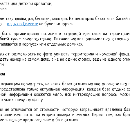
места или детской кроватки;
чее.
детская площадка, беседки, мангалы. На некоторых базах есть бассейн
но –
отдых в Симеизе
не будет испорчен.
т быть организовано питание в столовой или кафе на территори
бщей кухне самостоятельно. Питание может оплачиваться отдельн
авляются в корпусах или отдельных домиках.
вляют возможность по фото увидеть территорию и номерной фонд. 
ядеть номер на самом деле, а не на одних словах, ведь из одного опи
ти.
ыха
желающим посмотреть, на каких базах отдыха можно остановиться 
 представлена только актуальная информация, каждая база отдыха
нной информации окажется мало, все интересующие вопросы можн
по указанному телефону.
ни не отличаются от стоимости, которую запрашивает владелец ба
 в зависимости от категории номера и месяца. Перед тем, как бр
еть полное представление о базе отдыха.