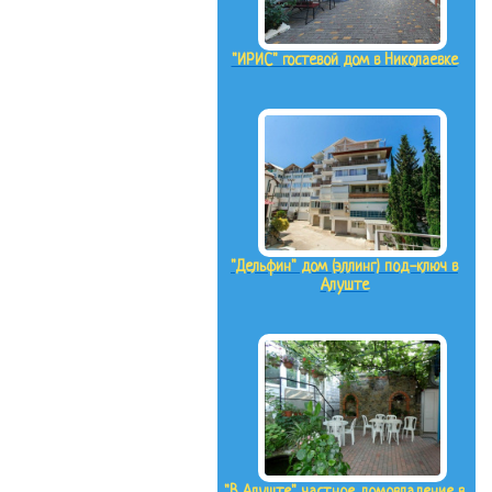
"ИРИС" гостевой дом в Николаевке
"Дельфин" дом (эллинг) под-ключ в
Алуште