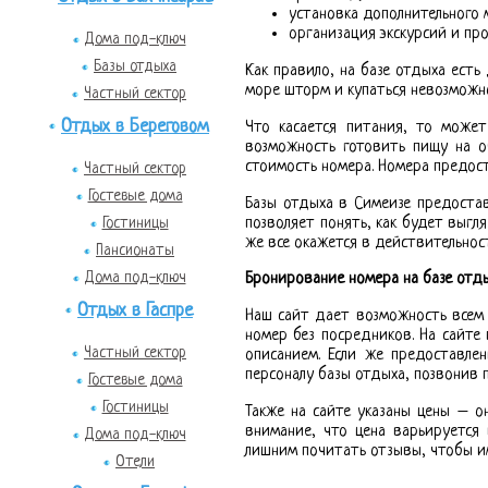
установка дополнительного 
организация экскурсий и про
Дома под-ключ
Базы отдыха
Как правило, на базе отдыха есть 
море шторм и купаться невозмож
Частный сектор
Отдых в Береговом
Что касается питания, то може
возможность готовить пищу на о
стоимость номера. Номера предост
Частный сектор
Гостевые дома
Базы отдыха в Симеизе предоста
позволяет понять, как будет выгл
Гостиницы
же все окажется в действительнос
Пансионаты
Дома под-ключ
Бронирование номера на базе отд
Отдых в Гаспре
Наш сайт дает возможность всем 
номер без посредников. На сайте
Частный сектор
описанием. Если же предоставле
персоналу базы отдыха, позвонив 
Гостевые дома
Гостиницы
Также на сайте указаны цены – о
внимание, что цена варьируется
Дома под-ключ
лишним почитать отзывы, чтобы им
Отели