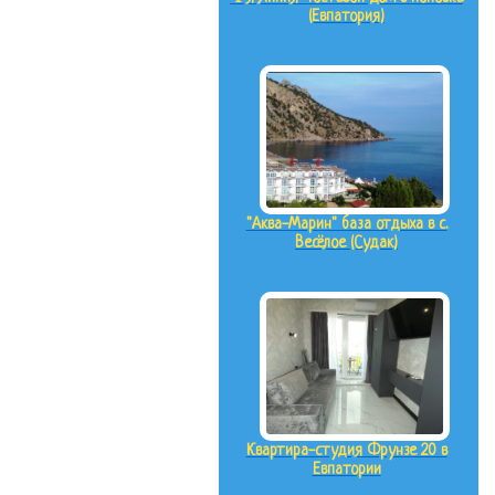
(Евпатория)
"Аква-Марин" база отдыха в с.
Весёлое (Судак)
Квартира-студия Фрунзе 20 в
Евпатории