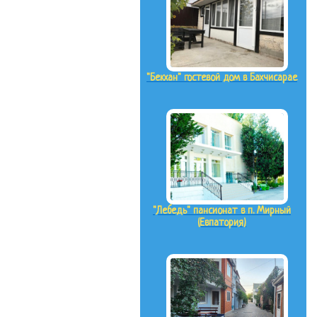
"Бекхан" гостевой дом в Бахчисарае
"Лебедь" пансионат в п. Мирный
(Евпатория)