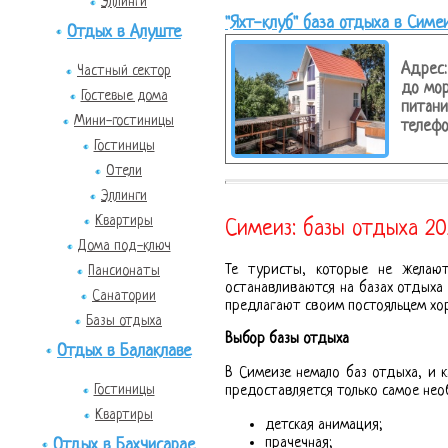
Эллинги
"Яхт-клуб" база отдыха в Симе
Отдых в Алуште
Адрес:
Частный сектор
до мор
Гостевые дома
питани
Мини-гостиницы
телефо
Гостиницы
Отели
Эллинги
Квартиры
Симеиз: базы отдыха 20
Дома под-ключ
Те туристы, которые не желаю
Пансионаты
останавливаются на базах отдыха 
Санатории
предлагают своим постояльцем хо
Базы отдыха
Выбор базы отдыха
Отдых в Балаклаве
В Симеизе немало баз отдыха, и 
Гостиницы
предоставляется только самое нео
Квартиры
детская анимация;
прачечная;
Отдых в Бахчисарае