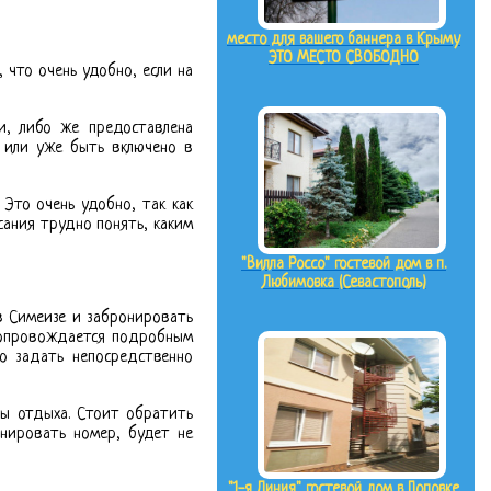
место для вашего баннера в Крыму
ЭТО МЕСТО СВОБОДНО
, что очень удобно, если на
и, либо же предоставлена
о или уже быть включено в
Это очень удобно, так как
сания трудно понять, каким
"Вилла Россо" гостевой дом в п.
Любимовка (Севастополь)
в Симеизе и забронировать
 сопровождается подробным
о задать непосредственно
зы отдыха. Стоит обратить
онировать номер, будет не
"1-я Линия" гостевой дом в Поповке