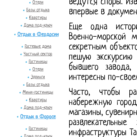
ведутся споры. Из
Отели
впервые в докумен
Базы отдыха
Квартиры
Еще одна истори
Дома под-ключ
Отдых в Феодосии
Военно-морской м
секретным объекто
Гостевые дома
Частный сектор
пешую экскурсию
Гостиницы
бывшего завода,
Отели
интересны по-свое
Эллинги
Базы отдыха
Часто, чтобы ра
Мини-гостиницы
Квартиры
набережную город
Дома под-ключ
магазины, сувенир
Отдых в Форосе
развлекательные
Гостиницы
инфраструктуры Та
Дома под-ключ