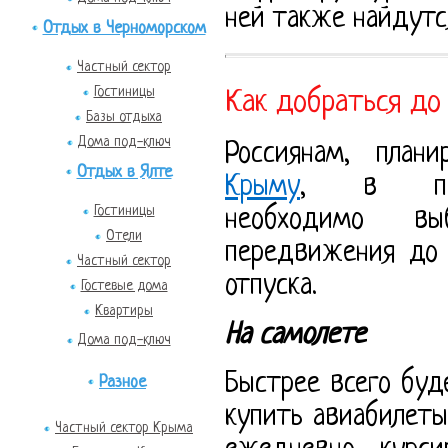
ней также найдутся
Отдых в Черноморском
Частный сектор
Гостиницы
Как добраться до
Базы отдыха
Дома под-ключ
Россиянам, пла
Отдых в Ялте
Крыму
, в пер
Гостиницы
необходимо вы
Отели
передвижения до 
Частный сектор
отпуска.
Гостевые дома
Квартиры
На самолете
Дома под-ключ
Быстрее всего буд
Разное
купить авиабилеты
Частный сектор Крыма