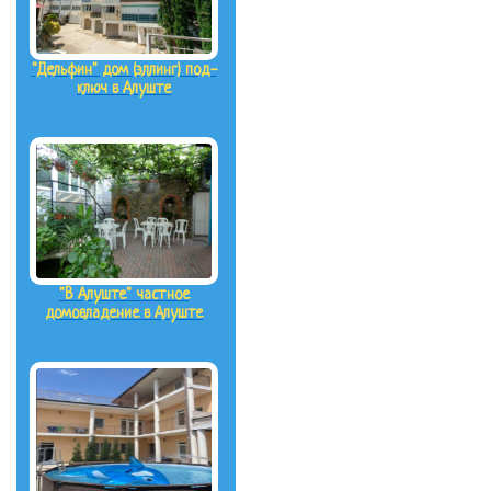
"Дельфин" дом (эллинг) под-
ключ в Алуште
"В Алуште" частное
домовладение в Алуште