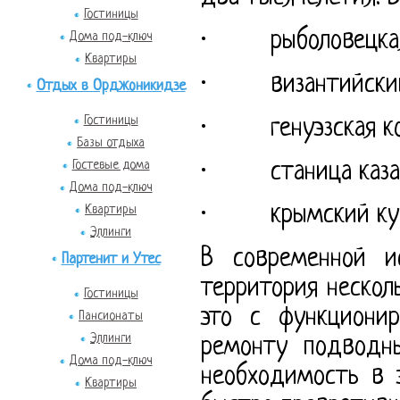
Гостиницы
· рыболовецкая 
Дома под-ключ
Квартиры
· византийский 
Отдых в Орджоникидзе
Гостиницы
· генуэзская ко
Базы отдыха
Гостевые дома
· станица каза
Дома под-ключ
· крымский кур
Квартиры
Эллинги
В современной и
Партенит и Утес
территория нескол
Гостиницы
это с функциони
Пансионаты
Эллинги
ремонту подводны
Дома под-ключ
необходимость в 
Квартиры