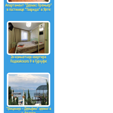
Апартамент "Делюкс Премьер"
в гостинице "Таврида" в Ялте
2х-комнатная квартира
Подвойского 9 в Гурзуфе
"Глициния - Дельфин" эллинг в