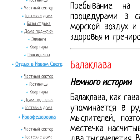
Гостиницы
Пребывание на 
Частный сектор
процедурами в с
Гостевые дома
Базы отдыха
морской воздух и
Дома под-ключ
здоровья и тренир
Эллинги
Квартиры
Пансионаты
Балаклава
Отдых в Новом Свете
Частный сектор
Немного истории
Гостиницы
Квартиры
Балаклава, как гав
Дома под-ключ
упоминается в ру
Гостевые дома
мыслителей, поэт
Новофедоровка
местечка насчиты
Частный сектор
два тысячелетия. В
Гостевые дома