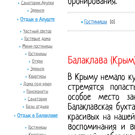
бронирования.
Санатории Алупки
Эллинги
Отдых в Алуште
Гостиницы
[0]
Частный сектор
Гостевые дома
Мини-гостиницы
Гостиницы
Балаклава (Крым
Отели
Эллинги
В Крыму немало ку
Квартиры
Дома под-ключ
стремятся попас
Пансионаты
особое место за
Санатории
Балаклавская бухт
Базы отдыха
красивых на нашей
Отдых в Балаклаве
воспоминания и в
Гостиницы
Квартиры