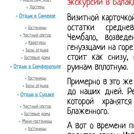
экскурсии в Балак
Хостелы
Визитной карточко
Отдых в Симеизе
остатки среднев
Гостиницы
Частный сектор
Чембало, возвед
Квартиры
генуэзцами на горе
Базы отдыха
стоит как снизу,
Гостевые дома
руинам вплотную.
Отдых в Симферополе
Гостиницы
Примерно в это же
Базы отдыха
до наших дней. Р
Отдых в Судаке
которой хранят
Частный сектор
Блаженного.
Гостевые дома
Мини-гостиницы
А вот о времени п
Гостиницы