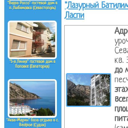
"Вилла Россо" гостевой дом в
"Лазурный Батили
п. Любимовка (Севастополь)
Ласпи
Адр
уро
Сев
кв. 
"1-я Линия" гостевой дом в
Поповке (Евпатория)
до 
пес
эта
все
пло
пит
"Аква-Марин" база отдыха в с.
Весёлое (Судак)