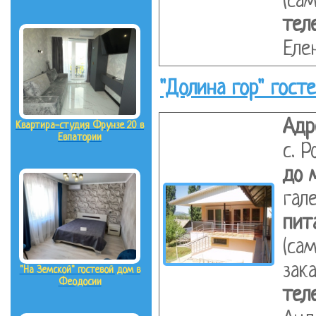
(са
тел
Еле
"Долина гор" гост
Адр
Квартира-студия Фрунзе 20 в
Евпатории
с. Р
до 
гал
пит
(са
зак
"На Земской" гостевой дом в
Феодосии
тел