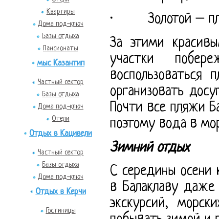
Квартиры
· Золотой – пляж
Дома под-ключ
Базы отдыха
За этими красивы
Пансионаты
участки побер
мыс Казантип
воспользоваться 
Частный сектор
организовать досу
Базы отдыха
Почти все пляжи Б
Дома под-ключ
Отели
поэтому вода в мор
Отдых в Кацивели
Зимний отдых
Частный сектор
Базы отдыха
С середины осени 
Дома под-ключ
в Балаклаву даже
Отдых в Керчи
экскурсий, морск
Гостиницы