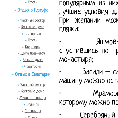
популярным из ни
Отели
Отдых в Гурзуфе
лучшие условия дл
При желании мож
Частный сектор
Гостевые дома
пляжи:
Гостиницы
· Яшмовый - п
Отели
Квартиры
спустившись по п
Дома под-ключ
монастыря;
Базы отдыха
Санатории
· Васили – самы
Отдых в Евпатории
машину можно оста
Частный сектор
Гостевые дома
· Мраморный – 
Мини-гостиницы
которому можно по
Эллинги
Гостиницы
· Серебряный – б
Отели