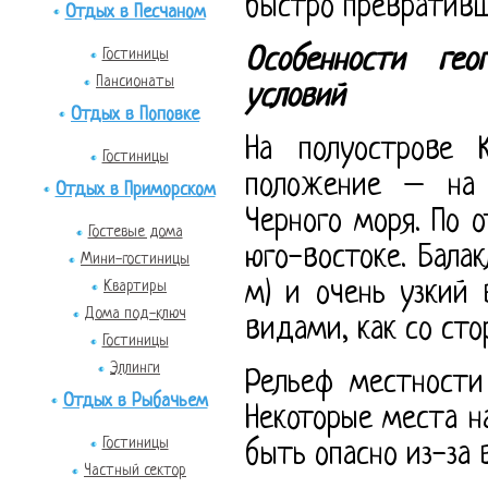
быстро превративш
Отдых в Песчаном
Особенности гео
Гостиницы
Пансионаты
условий
Отдых в Поповке
На полуострове 
Гостиницы
положение – на
Отдых в Приморском
Черного моря. По 
Гостевые дома
юго-востоке. Бала
Мини-гостиницы
Квартиры
м) и очень узкий
Дома под-ключ
видами, как со сто
Гостиницы
Эллинги
Рельеф местности
Отдых в Рыбачьем
Некоторые места н
Гостиницы
быть опасно из-за 
Частный сектор