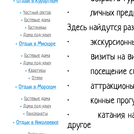
Отдых в Курортном
· личных предпо
Частный сектор
Гостевые дома
Здесь найдутся раз
Гостиницы
Дома под-ключ
· экскурсионные
Отдых в Мисхоре
· визиты на винн
Гостевые дома
Дома под-ключ
· посещение св
Квартиры
Отели
· аттракционы 
Отдых в Морском
Гостевые дома
· конные прогу
Дома под-ключ
· катания на мо
Пансионаты
Отдых в Николаевке
другое