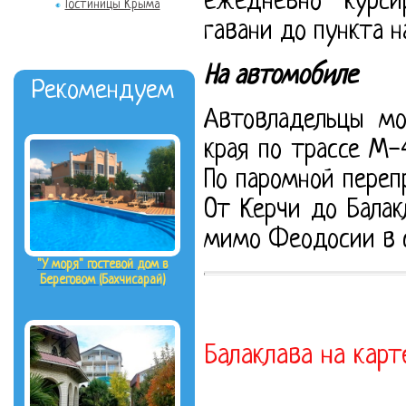
ежедневно курси
Гостиницы Крыма
гавани до пункта н
На автомобиле
Рекомендуем
Автовладельцы мо
края по трассе М-
По паромной переп
От Керчи до Балак
мимо Феодосии в с
"У моря" гостевой дом в
Береговом (Бахчисарай)
Балаклава на карт