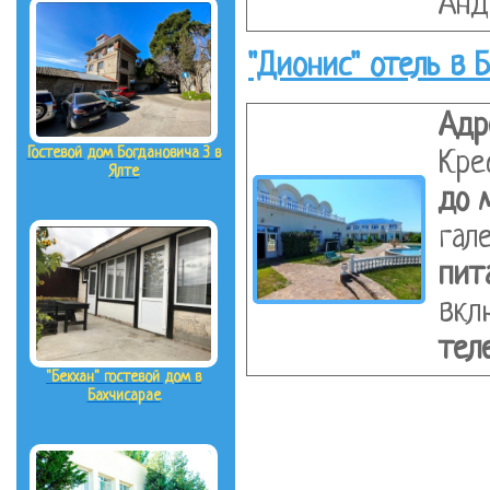
Анд
"Дионис" отель в 
Адр
Гостевой дом Богдановича 3 в
Кре
Ялте
до 
гал
пит
вкл
тел
"Бекхан" гостевой дом в
Бахчисарае