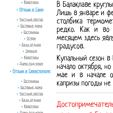
Квартиры
В Балаклаве кругл
Отдых в Саки
Лишь в январе и 
столбика термоме
Частный сектор
Гостевые дома
редко. Как и во
Гостиницы
месяцем здесь явл
Отели
градусов.
Базы отдыха
Эллинги
Купальный сезон в
Квартиры
Дома под-ключ
начало октября, но
Отдых в Севастополе
мае и в начале 
Гостиницы
капризы погоды не
Гостевые дома
Частный сектор
Базы отдыха
Достопримечател
Квартиры
Дома под-ключ