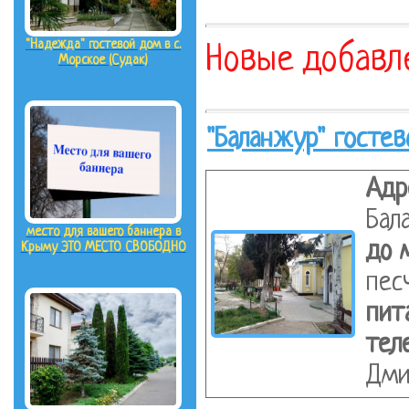
"Надежда" гостевой дом в с.
Новые добавл
Морское (Судак)
"Баланжур" гостев
Адр
Бал
место для вашего баннера в
до 
Крыму ЭТО МЕСТО СВОБОДНО
пес
пит
тел
Дми