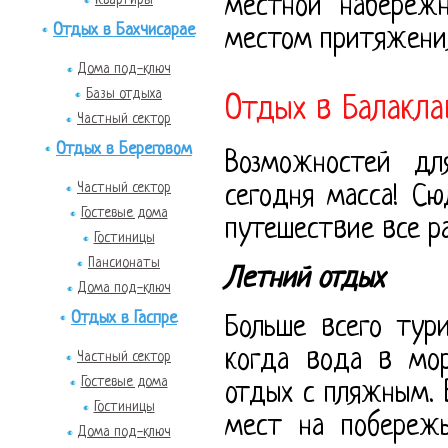
местной набережн
Отдых в Бахчисарае
местом притяжения
Дома под-ключ
Базы отдыха
Отдых в Балакла
Частный сектор
Отдых в Береговом
Возможностей дл
Частный сектор
сегодня масса! С
Гостевые дома
путешествие все р
Гостиницы
Пансионаты
Летний отдых
Дома под-ключ
Отдых в Гаспре
Больше всего тур
когда вода в мор
Частный сектор
Гостевые дома
отдых с пляжным. 
Гостиницы
мест на побережь
Дома под-ключ