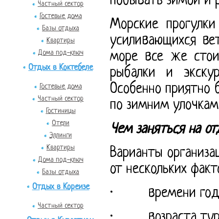
побывать зимой и р
Частный сектор
Гостевые дома
Морские прогулки
Базы отдыха
усиливающихся вет
Квартиры
Дома под-ключ
море все же стои
Отдых в Коктебеле
рыбалки и экску
Особенно приятно 
Гостевые дома
Частный сектор
по зимним улочкам
Гостиницы
Отели
Чем заняться на о
Эллинги
Квартиры
Варианты организа
Дома под-ключ
от нескольких факт
Базы отдыха
Отдых в Кореизе
· времени год
Частный сектор
· возраста тури