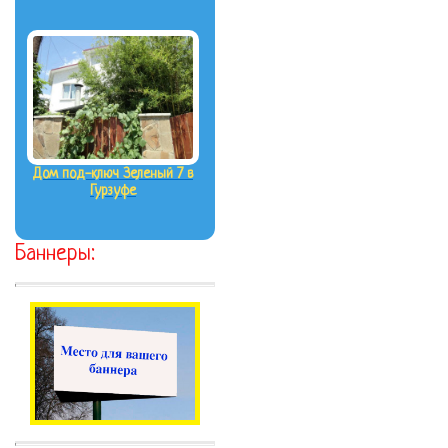
Дом под-ключ Зеленый 7 в
Гурзуфе
Баннеры: