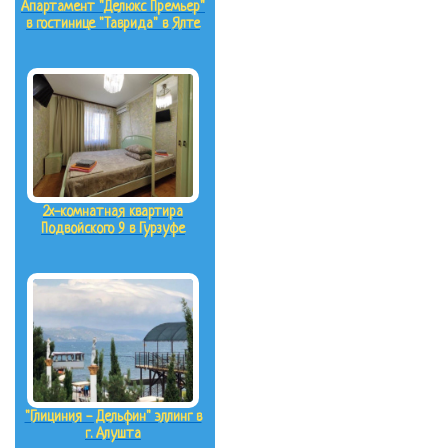
Апартамент "Делюкс Премьер"
в гостинице "Таврида" в Ялте
2х-комнатная квартира
Подвойского 9 в Гурзуфе
"Глициния - Дельфин" эллинг в
г. Алушта