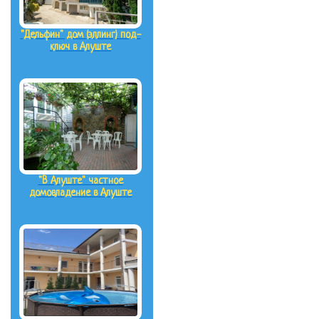
"Дельфин" дом (эллинг) под-
ключ в Алуште
"В Алуште" частное
домовладение в Алуште