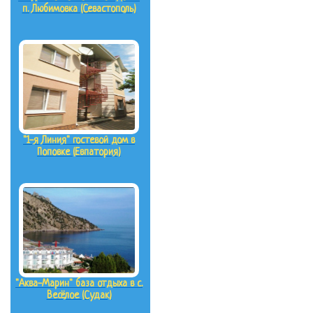
п. Любимовка (Севастополь)
"1-я Линия" гостевой дом в
Поповке (Евпатория)
"Аква-Марин" база отдыха в с.
Весёлое (Судак)