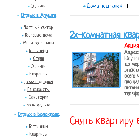
Дома под-ключ
Эллинги
[1]
Отдых в Алуште
Частный сектор
2х-комнатная ква
Гостевые дома
Мини-гостиницы
Акция 
Гостиницы
Адрес:
Юсупов
Отели
до мор
Эллинги
этаж к
Квартиры
всего 
Дома под-ключ
площад
питани
Пансионаты
телефо
Санатории
Базы отдыха
Отдых в Балаклаве
Снять квартиру 
Гостиницы
Квартиры