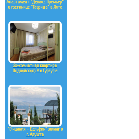
Апартамент "Делюкс Премьер"
в гостинице "Таврида" в Ялте
2х-комнатная квартира
Подвойского 9 в Гурзуфе
"Глициния - Дельфин" эллинг в
г. Алушта