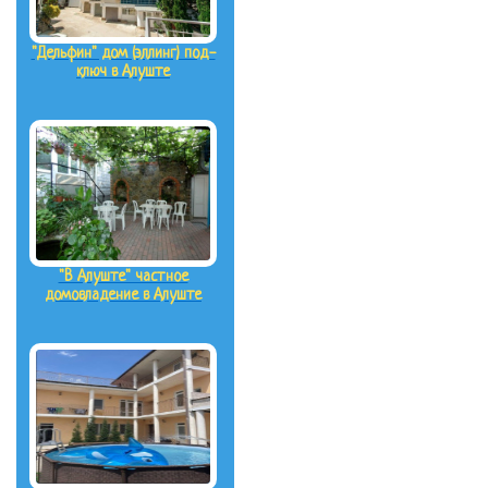
"Дельфин" дом (эллинг) под-
ключ в Алуште
"В Алуште" частное
домовладение в Алуште