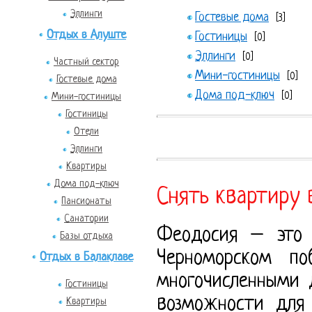
Эллинги
Гостевые дома
[3]
Отдых в Алуште
Гостиницы
[0]
Эллинги
[0]
Частный сектор
Мини-гостиницы
[0]
Гостевые дома
Дома под-ключ
Мини-гостиницы
[0]
Гостиницы
Отели
Эллинги
Квартиры
Дома под-ключ
Снять квартиру 
Пансионаты
Санатории
Феодосия – это 
Базы отдыха
Черноморском по
Отдых в Балаклаве
многочисленными 
Гостиницы
возможности для 
Квартиры