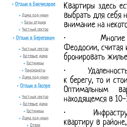
Отдых в Бахчисарае
Квартиры здесь е
выбрать для себя 
Дома под-ключ
Базы отдыха
внимание на некот
Частный сектор
· Многие турис
Отдых в Береговом
Феодосии, считая
Частный сектор
бронировать жилье
Гостевые дома
Гостиницы
· Удаленность от
Пансионаты
Дома под-ключ
к берегу, то и ст
Отдых в Гаспре
Оптимальным ва
Частный сектор
находящемся в 10-
Гостевые дома
Гостиницы
· Инфраструктур
Дома под-ключ
квартиру в районе
Отели