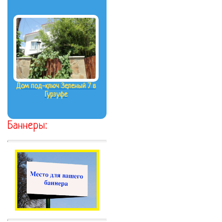
Дом под-ключ Зеленый 7 в
Гурзуфе
Баннеры: