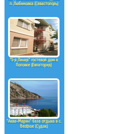
п. Любимовка (Севастополь)
"1-я Линия" гостевой дом в
Поповке (Евпатория)
"Аква-Марин" база отдыха в с.
Весёлое (Судак)