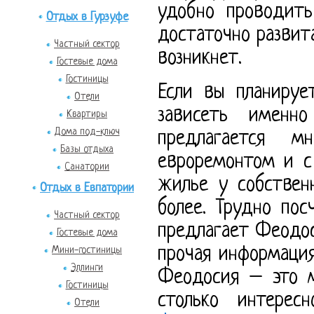
удобно проводить
Отдых в Гурзуфе
достаточно развит
Частный сектор
возникнет.
Гостевые дома
Гостиницы
Если вы планируе
Отели
зависеть именн
Квартиры
Дома под-ключ
предлагается м
Базы отдыха
евроремонтом и с
Санатории
жилье у собствен
Отдых в Евпатории
более. Трудно по
Частный сектор
предлагает Феодос
Гостевые дома
прочая информаци
Мини-гостиницы
Эллинги
Феодосия – это м
Гостиницы
столько интере
Отели