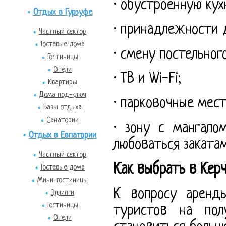
· обустроенную кух
Отдых в Гурзуфе
· принадлежности 
Частный сектор
Гостевые дома
· смену постельног
Гостиницы
Отели
· ТВ и Wi-Fi;
Квартиры
Дома под-ключ
· парковочные мест
Базы отдыха
Санатории
· зону с мангало
Отдых в Евпатории
любоваться заката
Частный сектор
Как выбрать в Кер
Гостевые дома
Мини-гостиницы
К вопросу аренды
Эллинги
Гостиницы
туристов на пол
Отели