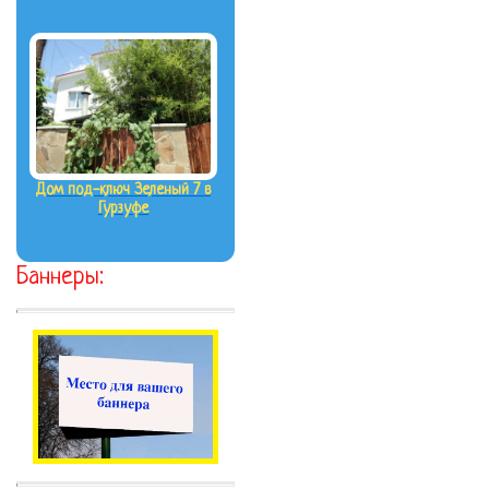
Дом под-ключ Зеленый 7 в
Гурзуфе
Баннеры: