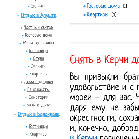
Гостевые дома
Эллинги
[1]
Квартиры
Отдых в Алуште
[0]
Частный сектор
Гостевые дома
Мини-гостиницы
Гостиницы
Снять в Керчи д
Отели
Эллинги
Квартиры
Вы привыкли брат
Дома под-ключ
удовольствие и с 
Пансионаты
морей - для вас. 
Санатории
Базы отдыха
даря ему не забы
Отдых в Балаклаве
окрестности, сохр
и, конечно, добро
Гостиницы
Квартиры
в Керчи
полноценн