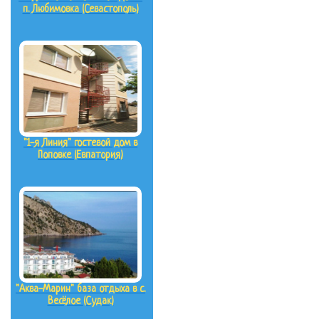
п. Любимовка (Севастополь)
"1-я Линия" гостевой дом в
Поповке (Евпатория)
"Аква-Марин" база отдыха в с.
Весёлое (Судак)