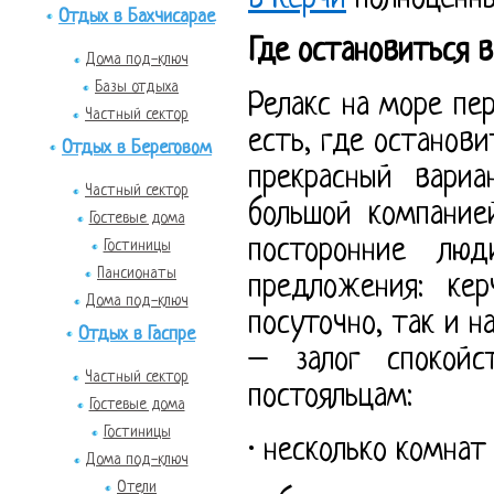
Отдых в Бахчисарае
Где остановиться в
Дома под-ключ
Базы отдыха
Релакс на море пер
Частный сектор
есть, где останови
Отдых в Береговом
прекрасный вариа
Частный сектор
большой компание
Гостевые дома
посторонние лю
Гостиницы
Пансионаты
предложения: ке
Дома под-ключ
посуточно, так и 
Отдых в Гаспре
– залог спокойс
Частный сектор
постояльцам:
Гостевые дома
Гостиницы
· несколько комна
Дома под-ключ
Отели