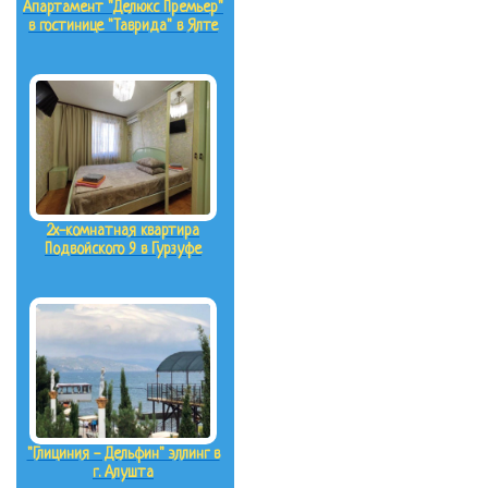
Апартамент "Делюкс Премьер"
в гостинице "Таврида" в Ялте
2х-комнатная квартира
Подвойского 9 в Гурзуфе
"Глициния - Дельфин" эллинг в
г. Алушта