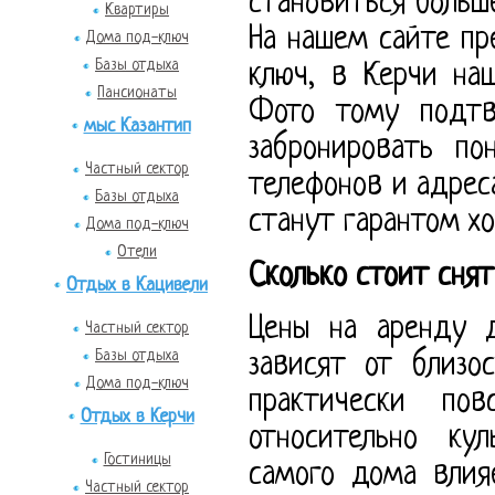
становиться больш
Квартиры
На нашем сайте п
Дома под-ключ
Базы отдыха
ключ, в Керчи на
Пансионаты
Фото тому подт
мыс Казантип
забронировать по
Частный сектор
телефонов и адрес
Базы отдыха
станут гарантом хо
Дома под-ключ
Отели
Сколько стоит сня
Отдых в Кацивели
Цены на аренду 
Частный сектор
Базы отдыха
зависят от близо
Дома под-ключ
практически пов
Отдых в Керчи
относительно кул
Гостиницы
самого дома влия
Частный сектор