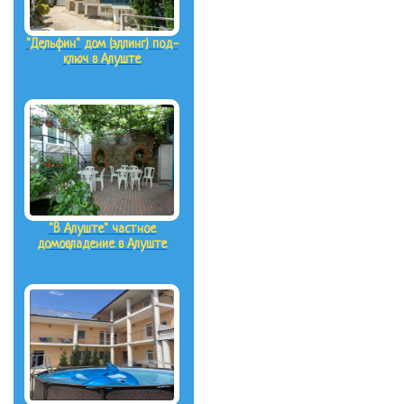
"Дельфин" дом (эллинг) под-
ключ в Алуште
"В Алуште" частное
домовладение в Алуште