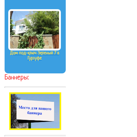
Дом под-ключ Зеленый 7 в
Гурзуфе
Баннеры: