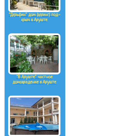
"Дельфин" дом (эллинг) под-
ключ в Алуште
"В Алуште" частное
домовладение в Алуште