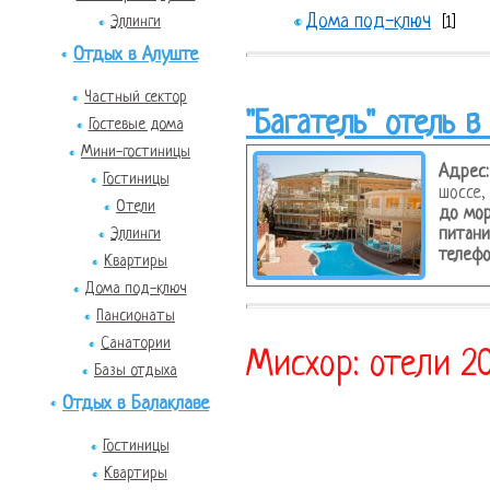
Дома под-ключ
Эллинги
[1]
Отдых в Алуште
Частный сектор
"Багатель" отель в
Гостевые дома
Мини-гостиницы
Адрес:
Гостиницы
шоссе,
Отели
до мор
Эллинги
питани
телефо
Квартиры
Дома под-ключ
Пансионаты
Санатории
Мисхор: отели 2
Базы отдыха
Отдых в Балаклаве
Гостиницы
Квартиры