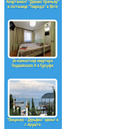
Апартамент "Делюкс Премьер"
в гостинице "Таврида" в Ялте
2х-комнатная квартира
Подвойского 9 в Гурзуфе
"Глициния - Дельфин" эллинг в
г. Алушта