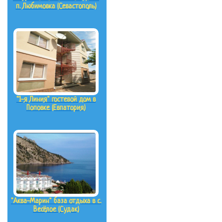
п. Любимовка (Севастополь)
"1-я Линия" гостевой дом в
Поповке (Евпатория)
"Аква-Марин" база отдыха в с.
Весёлое (Судак)