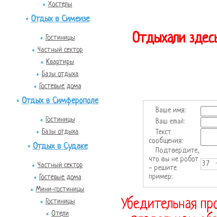
Хостелы
Отдых в Симеизе
Отдыхали здесь
Гостиницы
Частный сектор
Квартиры
Базы отдыха
Гостевые дома
Отдых в Симферополе
Ваше имя:
Гостиницы
Ваш email:
Базы отдыха
Текст
сообщения:
Отдых в Судаке
Подтвердите,
что вы не робот
37 
Частный сектор
- решите
пример:
Гостевые дома
Мини-гостиницы
Убедительная про
Гостиницы
Отели