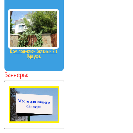
Дом под-ключ Зеленый 7 в
Гурзуфе
Баннеры: