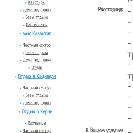
Квартиры
Расстояния:
-
Дома под-ключ
Базы отдыха
-
Пансионаты
-
мыс Казантип
-
Частный сектор
т
Базы отдыха
Дома под-ключ
-
Отели
т
Отдых в Кацивели
-
Частный сектор
-
Базы отдыха
Дома под-ключ
-
Отдых в Керчи
-
Гостиницы
К Вашим услугам
Частный сектор