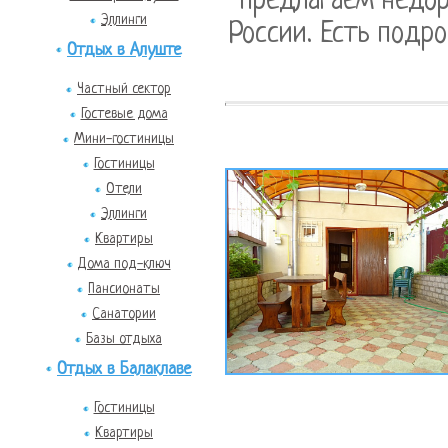
предлагаем недор
Эллинги
России. Есть подро
Отдых в Алуште
Частный сектор
Гостевые дома
Мини-гостиницы
Гостиницы
Отели
Эллинги
Квартиры
Дома под-ключ
Пансионаты
Санатории
Базы отдыха
Отдых в Балаклаве
Гостиницы
Квартиры