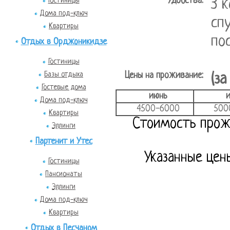
Удобства:
3 
Гостиницы
Дома под-ключ
сп
Квартиры
по
Отдых в Орджоникидзе
Гостиницы
Базы отдыха
Цены на проживание:
(за
Гостевые дома
июнь
Дома под-ключ
4500-6000
500
Квартиры
Стоимость прож
Эллинги
Партенит и Утес
Указанные цен
Гостиницы
Пансионаты
Эллинги
Дома под-ключ
Квартиры
Отдых в Песчаном