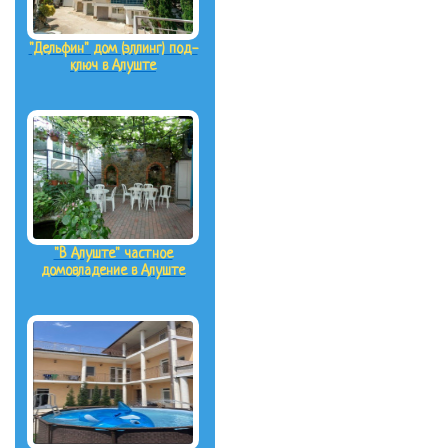
"Дельфин" дом (эллинг) под-
ключ в Алуште
"В Алуште" частное
домовладение в Алуште