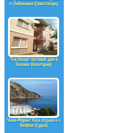
п. Любимовка (Севастополь)
"1-я Линия" гостевой дом в
Поповке (Евпатория)
"Аква-Марин" база отдыха в с.
Весёлое (Судак)