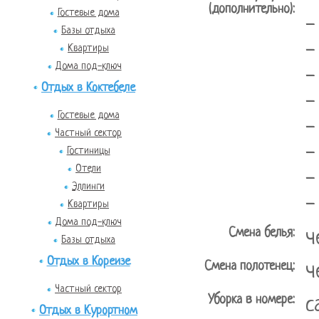
-
(дополнительно):
Гостевые дома
-
Базы отдыха
-
Квартиры
Дома под-ключ
-
Отдых в Коктебеле
-
Гостевые дома
-
Частный сектор
-
Гостиницы
Отели
-
Эллинги
-
Квартиры
Дома под-ключ
Смена белья:
ч
Базы отдыха
Отдых в Кореизе
Смена полотенец:
ч
Частный сектор
Уборка в номере:
с
Отдых в Курортном