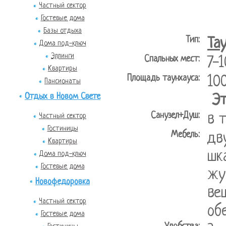
Частный сектор
Гостевые дома
Базы отдыха
Тип:
Та
Дома под-ключ
Эллинги
Спальных мест:
7-1
Квартиры
Площадь таунхауса:
10
Пансионаты
Отдых в Новом Свете
Э
Санузел+Душ:
в 
Частный сектор
Гостиницы
Мебель:
дв
Квартиры
шк
Дома под-ключ
Гостевые дома
жу
Новофедоровка
ве
Частный сектор
об
Гостевые дома