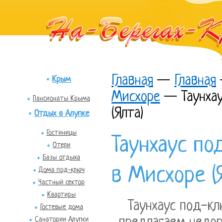
Главная
—
Главная
Крым
Мисхоре
—
Таунха
Пансионаты Крыма
(Ялта)
Отдых в Алупке
Гостиницы
Таунхаус по
Отели
Базы отдыха
в Мисхоре (
Дома под-ключ
Частный сектор
Квартиры
Таунхаус под-кл
Гостевые дома
Санатории Алупки