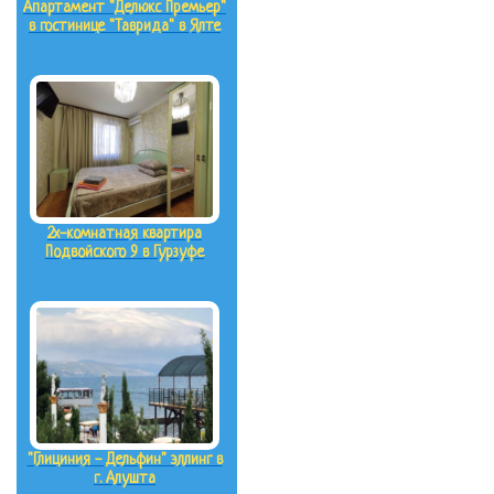
Апартамент "Делюкс Премьер"
в гостинице "Таврида" в Ялте
2х-комнатная квартира
Подвойского 9 в Гурзуфе
"Глициния - Дельфин" эллинг в
г. Алушта