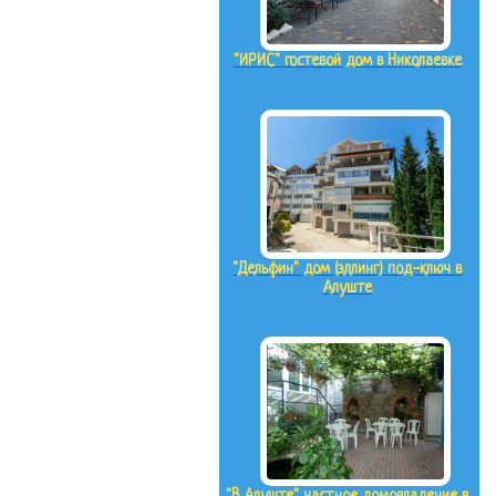
"ИРИС" гостевой дом в Николаевке
"Дельфин" дом (эллинг) под-ключ в
Алуште