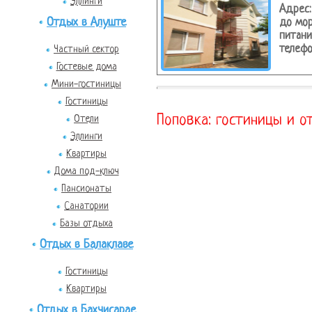
Эллинги
Адрес:
Отдых в Алуште
до мор
питани
телефо
Частный сектор
Гостевые дома
Мини-гостиницы
Гостиницы
Поповка: гостиницы и о
Отели
Эллинги
Квартиры
Дома под-ключ
Пансионаты
Санатории
Базы отдыха
Отдых в Балаклаве
Гостиницы
Квартиры
Отдых в Бахчисарае