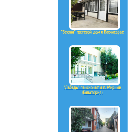
"Бекхан" гостевой дом в Бахчисарае
"Лебедь" пансионат в п. Мирный
(Евпатория)