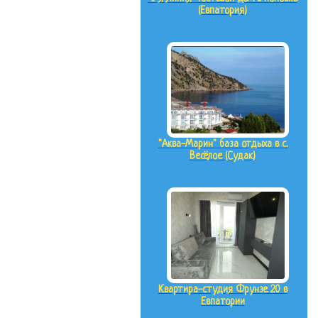
(Евпатория)
"Аква-Марин" база отдыха в с.
Весёлое (Судак)
Квартира-студия Фрунзе 20 в
Евпатории