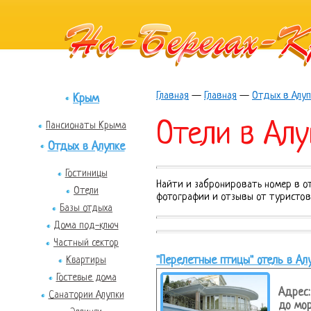
Главная
—
Главная
—
Отдых в Алуп
Крым
Отели в Алу
Пансионаты Крыма
Отдых в Алупке
Гостиницы
Найти и забронировать номер в от
Отели
фотографии и отзывы от туристов
Базы отдыха
Дома под-ключ
Частный сектор
"Перелетные птицы" отель в Ал
Квартиры
Гостевые дома
Адрес:
Санатории Алупки
до мор