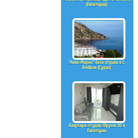
(Евпатория)
"Аква-Марин" база отдыха в с.
Весёлое (Судак)
Квартира-студия Фрунзе 20 в
Евпатории