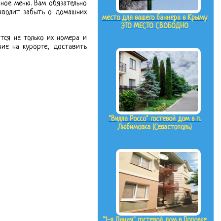
ное меню. Вам обязательно
озволит забыть о домашних
место для вашего баннера в Крыму
ЭТО МЕСТО СВОБОДНО
тся не только их номера и
ние на курорте, доставить
"Вилла Россо" гостевой дом в п.
Любимовка (Севастополь)
"1-я Линия" гостевой дом в Поповке