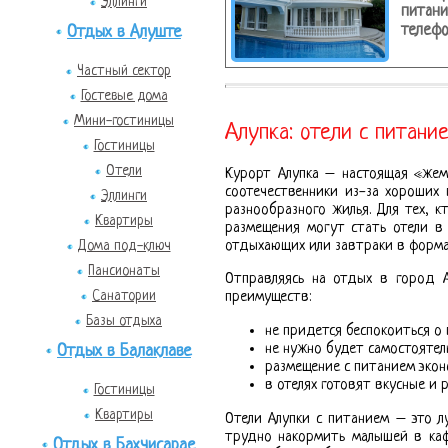
Эллинги
питани
телефо
Отдых в Алуште
Частный сектор
Гостевые дома
Мини-гостиницы
Алупка: отели с питани
Гостиницы
Отели
Курорт Алупка – настоящая «жем
соотечественники из-за хороших 
Эллинги
разнообразного жилья. Для тех, 
Квартиры
размещения могут стать отели в 
отдыхающих или завтраки в форма
Дома под-ключ
Пансионаты
Отправляясь на отдых в город А
Санатории
преимуществ:
Базы отдыха
не придется беспокоиться о
не нужно будет самостоятел
Отдых в Балаклаве
размещение с питанием экон
в отелях готовят вкусные и
Гостиницы
Квартиры
Отели Алупки с питанием – это 
трудно накормить малышей в кафе
Отдых в Бахчисарае