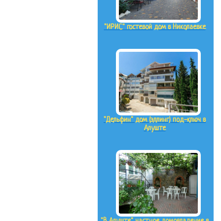
"ИРИС" гостевой дом в Николаевке
"Дельфин" дом (эллинг) под-ключ в
Алуште