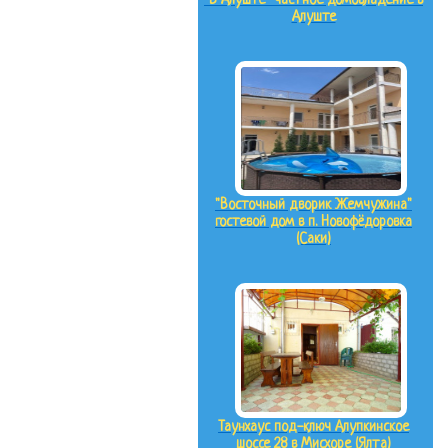
"В Алуште" частное домовладение в
Алуште
"Восточный дворик Жемчужина"
гостевой дом в п. Новофёдоровка
(Саки)
Таунхаус под-ключ Алупкинское
шоссе 28 в Мисхоре (Ялта)