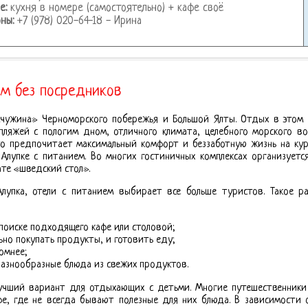
е:
кухня в номере (самостоятельно) + кафе своё
ны:
+7 (978) 020-64-18 - Ирина
ем без посредников
чужина» Черноморского побережья и Большой Ялты. Отдых в этом
пляжей с пологим дном, отличного климата, целебного морского в
кто предпочитает максимальный комфорт и беззаботную жизнь на ку
Алупке с питанием. Во многих гостиничных комплексах организуетс
те «шведский стол».
лупка, отели с питанием выбирает все больше туристов. Такое р
 поиске подходящего кафе или столовой;
ьно покупать продукты, и готовить еду;
омнее;
 разнообразные блюда из свежих продуктов.
лучший вариант для отдыхающих с детьми. Многие путешественники
, где не всегда бывают полезные для них блюда. В зависимости о