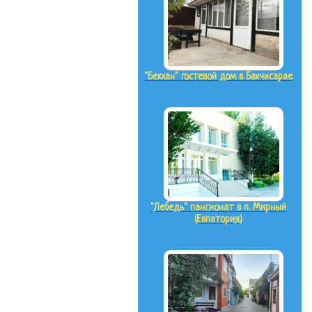
"Бекхан" гостевой дом в Бахчисарае
"Лебедь" пансионат в п. Мирный
(Евпатория)