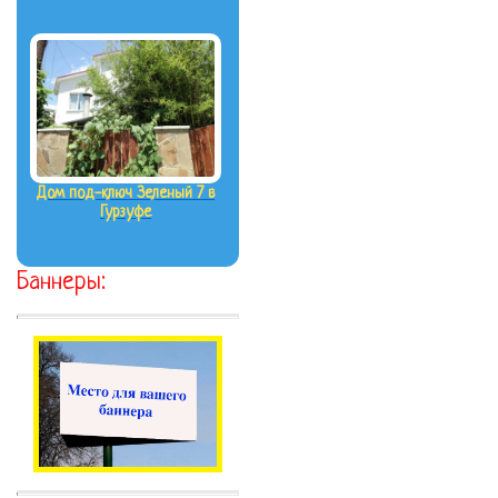
Дом под-ключ Зеленый 7 в
Гурзуфе
Баннеры: