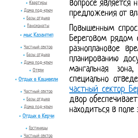
вопросе является 
Квартиры
Дома под-ключ
предложения от вл
Базы отдыха
Пансионаты
Повышенным спрос
мыс Казантип
Береговом рядом 
разноплановое вр
Частный сектор
Базы отдыха
планированию дос
Дома под-ключ
мангальная зона
Отели
специально отвед
Отдых в Кацивели
частный сектор Бе
Частный сектор
двор обеспечивает
Базы отдыха
Дома под-ключ
находиться в поле 
Отдых в Керчи
Гостиницы
Частный сектор