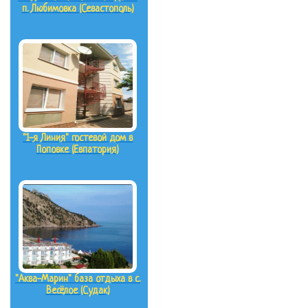
п. Любимовка (Севастополь)
"1-я Линия" гостевой дом в
Поповке (Евпатория)
"Аква-Марин" база отдыха в с.
Весёлое (Судак)