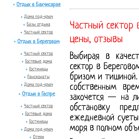
Отдых в Бахчисарае
Дома под-ключ
Частный сектор 
Базы отдыха
Частный сектор
цены, отзывы
Отдых в Береговом
Частный сектор
Выбирая в качес
Гостевые дома
сектор в Берегов
Гостиницы
бризом и тишиной.
Пансионаты
Дома под-ключ
собственным вре
Отдых в Гаспре
захочется — на л
обстановку пре
Частный сектор
Гостевые дома
ежедневной суеты 
Гостиницы
моря в полном объ
Дома под-ключ
Отели