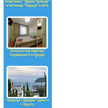
Апартамент "Делюкс Премьер"
в гостинице "Таврида" в Ялте
2х-комнатная квартира
Подвойского 9 в Гурзуфе
"Глициния - Дельфин" эллинг в
г. Алушта