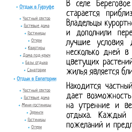
В селе Берегово
Отдых в Гурзуфе
старается прибл
Частный сектор
Владельцы курорт
Гостевые дома
и дополнили пере
Гостиницы
Отели
лучшие условия 
Квартиры
несколько дней в
Дома под-ключ
цветущих растени
Базы отдыха
жилья является бли
Санатории
Отдых в Евпатории
Находится частны
Частный сектор
дает возможность
Гостевые дома
на утренние и ве
Мини-гостиницы
Эллинги
отдыха. Каждый
Гостиницы
пожеланий и пред
Отели