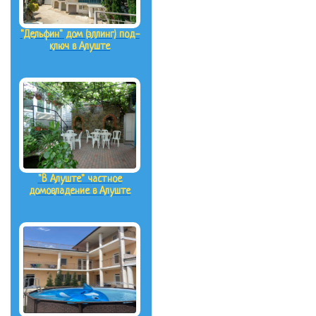
"Дельфин" дом (эллинг) под-
ключ в Алуште
"В Алуште" частное
домовладение в Алуште