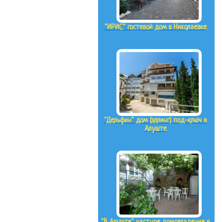
"ИРИС" гостевой дом в Николаевке
"Дельфин" дом (эллинг) под-ключ в
Алуште