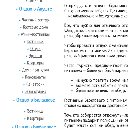
Эллинги
Отправляясь в отпуск, большинс
Отдых в Алуште
бытовых мелких заботах. Гостиниц
– незабываемые и безмятежные ка
Частный сектор
Все, что нужно для отличного от
Гостевые дома
Феодосии. Береговое – это неско
Мини-гостиницы
разнообразные варианты размещен
Гостиницы
Чтобы провести отпуск с максим
Отели
Береговом с питанием. За отдель
Эллинги
разовый рацион с вкусными домаш
Квартиры
Часто туристы предпочитают гот
Дома под-ключ
питанием – более удобный вариан
Пансионаты
не нужно тратить время на 
Санатории
возможность забыть о плите
более низкие цены на обеды 
Базы отдыха
Отдых в Балаклаве
Гостиницы Берегового с питанием
столовых находится на достойном 
Гостиницы
Тем, кто собирается отдохнуть «п
Квартиры
питанием подарит полноценный отд
будет ждать сытный обед, а веч
Отдых в Бахчисарае