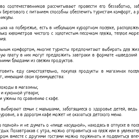
тво соотечественников рассчитывают провести его беззаботно, з
ы Берегового с питанием способны обеспечить туристам комфорт, а 
никулы.
дыха на побережье, есть в небольшом курортном поселке, расположе
лько километров чистого с золотистым песочком пляжа, теплое море
ия.
альным комфортом, многие туристы предпочитают выбирать для жиз
ную плату в них могут предложить завтраки в формате «шведский 
ними блюдами из свежих продуктов.
овить еду самостоятельно, покупая продукты в магазинах поселк
т, имеющий свои преимущества:
походы в магазины;
 и кухонной утвари;
и ужины по сравнению с кафе.
 выбирают семьи с малышами, заботящиеся о здоровье детей, ведь 
уровне, а в дорогом кафе может не оказаться детского меню.
о полной» и не думать о «пище насущной», находясь в отпуске в посе
ых. Позавтракав с утра, можно отправиться на пляж или в увлекател
ером вместе с другими гостями можно поужинать и поделиться впе