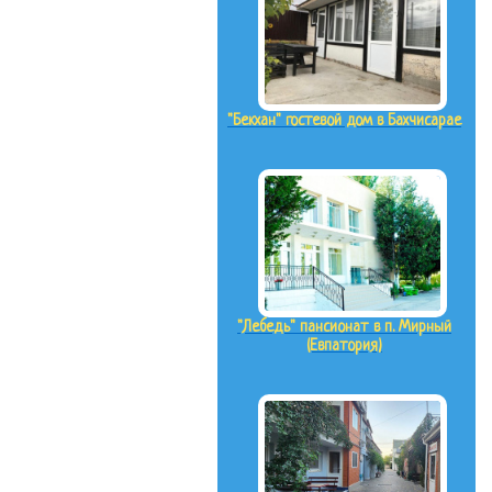
"Бекхан" гостевой дом в Бахчисарае
"Лебедь" пансионат в п. Мирный
(Евпатория)