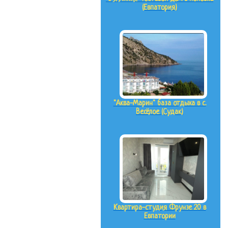
(Евпатория)
"Аква-Марин" база отдыха в с.
Весёлое (Судак)
Квартира-студия Фрунзе 20 в
Евпатории