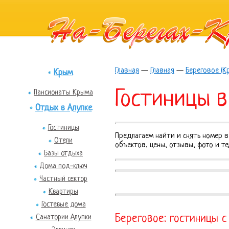
Главная
—
Главная
—
Береговое (К
Крым
Гостиницы в
Пансионаты Крыма
Отдых в Алупке
Гостиницы
Предлагаем найти и снять номер в
Отели
объектов, цены, отзывы, фото и т
Базы отдыха
Дома под-ключ
Частный сектор
Квартиры
Гостевые дома
Береговое: гостиницы с
Санатории Алупки