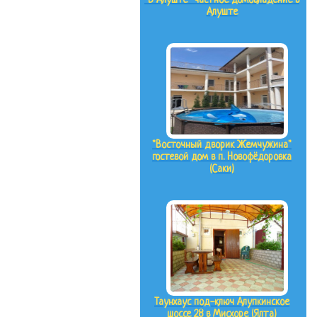
"В Алуште" частное домовладение в
Алуште
"Восточный дворик Жемчужина"
гостевой дом в п. Новофёдоровка
(Саки)
Таунхаус под-ключ Алупкинское
шоссе 28 в Мисхоре (Ялта)