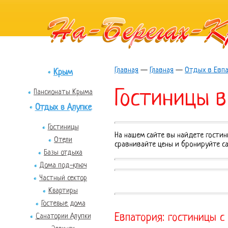
Главная
—
Главная
—
Отдых в Евп
Крым
Гостиницы в
Пансионаты Крыма
Отдых в Алупке
Гостиницы
На нашем сайте вы найдете гостин
Отели
сравнивайте цены и бронируйте са
Базы отдыха
Дома под-ключ
Частный сектор
Квартиры
Гостевые дома
Евпатория: гостиницы с
Санатории Алупки