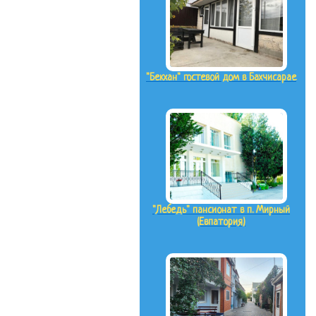
"Бекхан" гостевой дом в Бахчисарае
"Лебедь" пансионат в п. Мирный
(Евпатория)