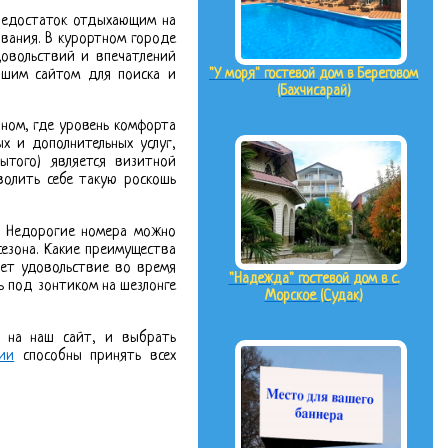
 недостаток отдыхающим на
ивания. В курортном городе
довольствий и впечатлений
"У моря" гостевой дом в Береговом
ашим сайтом для поиска и
(Бахчисарай)
ном, где уровень комфорта
х и дополнительных услуг,
ытого) является визитной
волить себе такую роскошь
. Недорогие номера можно
сезона. Какие преимущества
яет удовольствие во время
"Надежда" гостевой дом в с.
ь под зонтиком на шезлонге
Морское (Судак)
и на наш сайт, и выбрать
ии
способны принять всех