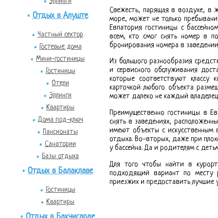
Эллинги
Свежесть, парящая в воздухе, в 
Отдых в Алуште
море, может не только пребывани
Евпатория гостиницы с бассейно
Частный сектор
всем, кто смог снять номер в п
бронирования номера в заведении,
Гостевые дома
Мини-гостиницы
Из большого разнообразия средст
и сервисного обслуживания доста
Гостиницы
которые соответствуют классу к
Отели
карточкой любого объекта размещ
Эллинги
может далеко не каждый владеле
Квартиры
Преимущественно гостиницы в Ев
Дома под-ключ
снять в заведениях, расположенны
имеют объекты с искусственным в
Пансионаты
отдыха. Во-вторых, даже при плох
Санатории
у бассейна. Да и родителям с дет
Базы отдыха
Для того чтобы найти в курорт
Отдых в Балаклаве
подходящий вариант по месту 
приезжих и предоставить лучшие 
Гостиницы
Квартиры
Отдых в Бахчисарае