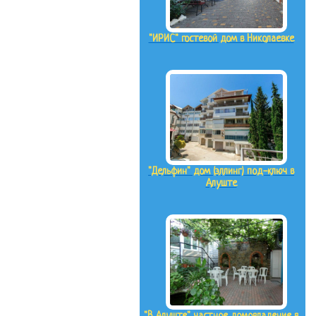
"ИРИС" гостевой дом в Николаевке
"Дельфин" дом (эллинг) под-ключ в
Алуште