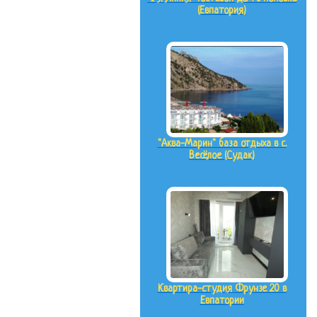
(Евпатория)
"Аква-Марин" база отдыха в с.
Весёлое (Судак)
Квартира-студия Фрунзе 20 в
Евпатории