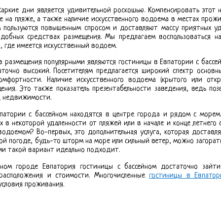
жаркие дни является удивительной роскошью. Компенсировать этот
е на пляже, а также наличие искусственного водоема в местах прож
м пользуются повышенным спросом и доставляют массу приятных у
одобных средствах размещения. Мы предлагаем воспользоваться н
 где имеется искусственный водоем.
в размещения популярными являются гостиницы в Евпатории с бассей
точно высокий. Посетителям предлагается широкий спектр основны
омфортности. Наличие искусственного водоема (крытого или откр
ения. Это также показатель презентабельности заведения, ведь поз
ц недвижимости.
патории с бассейном находятся в центре города и рядом с морем
х в некоторой удаленности от пляжей или в начале и конце летнего 
одоемом? Во-первых, это дополнительная услуга, которая доставл
ой погоде, будь-то шторм на море или сильный ветер, можно загорат
ьми такой вариант идеально подходит.
ном городе Евпатория гостиницы с бассейном достаточно зайт
расположения и стоимости. Многочисленные
гостиницы в Евпатор
условия проживания.