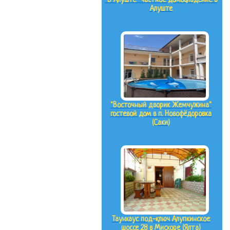
"В Алуште" частное домовладение в
Алуште
"Восточный дворик Жемчужина"
гостевой дом в п. Новофёдоровка
(Саки)
Таунхаус под-ключ Алупкинское
шоссе 28 в Мисхоре (Ялта)