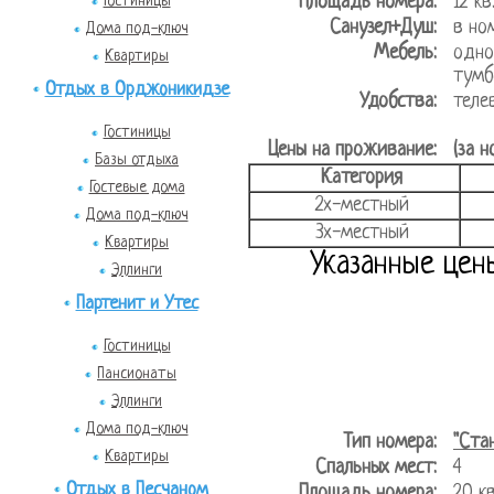
Площадь номера:
12 
Гостиницы
Санузел+Душ:
в но
Дома под-ключ
Мебель:
одно
Квартиры
тумб
Отдых в Орджоникидзе
Удобства:
теле
Гостиницы
Цены на проживание:
(за н
Базы отдыха
Категория
Гостевые дома
2х-местный
Дома под-ключ
3х-местный
Квартиры
Указанные цен
Эллинги
Партенит и Утес
Гостиницы
Пансионаты
Эллинги
Дома под-ключ
Тип номера:
"Ста
Квартиры
Спальных мест:
4
Отдых в Песчаном
Площадь номера:
20 