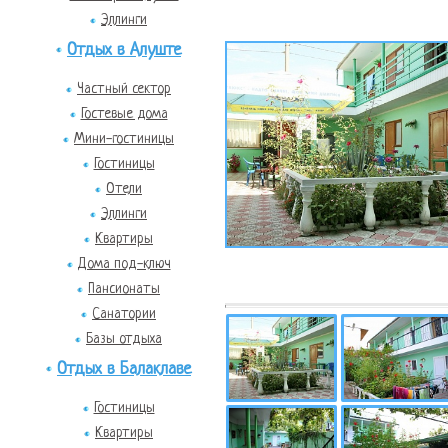
Эллинги
Отдых в Алуште
Частный сектор
Гостевые дома
Мини-гостиницы
Гостиницы
Отели
Эллинги
Квартиры
Дома под-ключ
Пансионаты
Санатории
Базы отдыха
Отдых в Балаклаве
Гостиницы
Квартиры