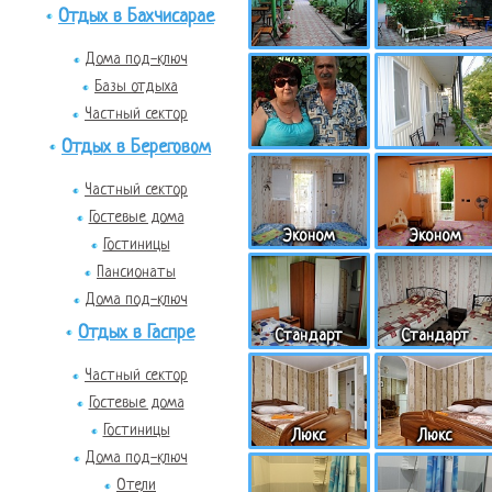
Отдых в Бахчисарае
Дома под-ключ
Базы отдыха
Частный сектор
Отдых в Береговом
Частный сектор
Гостевые дома
Эконом
Эконом
Гостиницы
Пансионаты
Дома под-ключ
Отдых в Гаспре
Стандарт
Стандарт
Частный сектор
Гостевые дома
Гостиницы
Люкс
Люкс
Дома под-ключ
Отели