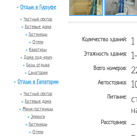
Отдых в Гурзуфе
Частный сектор
Гостевые дома
Гостиницы
Количество зданий:
1
Отели
Квартиры
Этажность здания:
1
Дома под-ключ
Базы отдыха
Всего номеров:
2
Санатории
Отдых в Евпатории
Автостоянка:
1
Частный сектор
Питание:
с
Гостевые дома
н
Мини-гостиницы
Эллинги
Расстояния:
-
Гостиницы
Отели
-