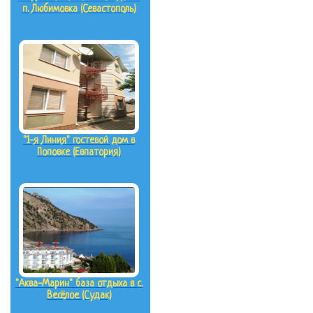
п. Любимовка (Севастополь)
"1-я Линия" гостевой дом в
Поповке (Евпатория)
"Аква-Марин" база отдыха в с.
Весёлое (Судак)