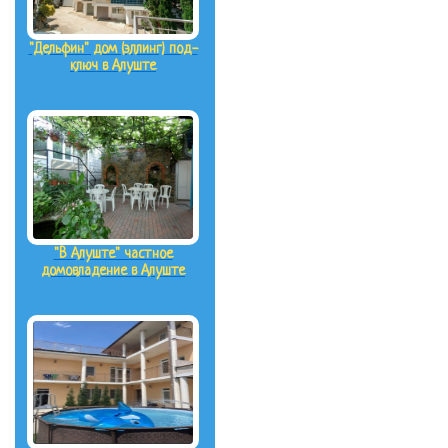
"Дельфин" дом (эллинг) под-
ключ в Алуште
"В Алуште" частное
домовладение в Алуште