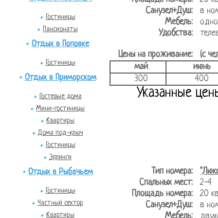
Санузел+Душ:
в но
Гостиницы
Мебель:
одно
Пансионаты
Удобства:
теле
Отдых в Поповке
Цены на проживание:
(с че
Гостиницы
май
июнь
Отдых в Приморском
300
400
Указанные цен
Гостевые дома
Мини-гостиницы
Квартиры
Дома под-ключ
Гостиницы
Эллинги
Тип номера:
"Люк
Отдых в Рыбачьем
Спальных мест:
2-4
Гостиницы
Площадь номера:
20 
Частный сектор
Санузел+Душ:
в но
Квартиры
Мебель:
двух