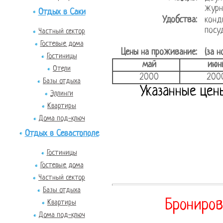
журн
Отдых в Саки
Удобства:
конд
посу
Частный сектор
Гостевые дома
Цены на проживание:
(за н
Гостиницы
май
июн
Отели
2000
200
Базы отдыха
Указанные цен
Эллинги
Квартиры
Дома под-ключ
Отдых в Севастополе
Гостиницы
Гостевые дома
Частный сектор
Базы отдыха
Брониров
Квартиры
Дома под-ключ