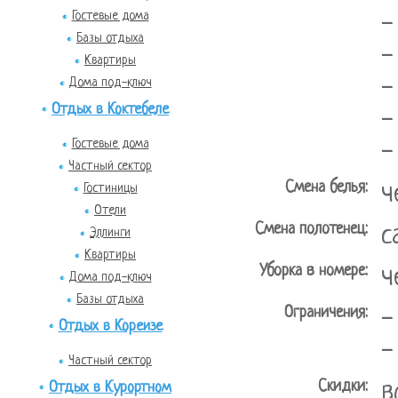
Гостевые дома
-
Базы отдыха
-
Квартиры
-
Дома под-ключ
Отдых в Коктебеле
-
Гостевые дома
-
Частный сектор
Смена белья:
ч
Гостиницы
Отели
Смена полотенец:
с
Эллинги
Квартиры
Уборка в номере:
ч
Дома под-ключ
Базы отдыха
Ограничения:
-
Отдых в Кореизе
-
Частный сектор
Скидки:
в
Отдых в Курортном