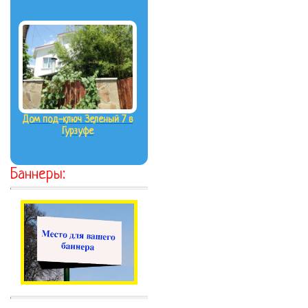
Дом под-ключ Зеленый 7 в
Гурзуфе
Баннеры: