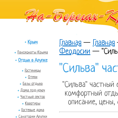
Главная
—
Главная
Крым
Феодосии
—
"Сил
Пансионаты Крыма
Отдых в Алупке
"Сильва" ча
Гостиницы
Отели
"Сильва" частный
Базы отдыха
Дома под-ключ
комфортный отды
Частный сектор
описание, цены,
Квартиры
Гостевые дома
Санатории Алупки