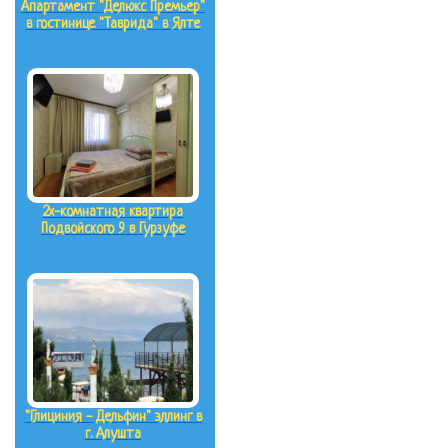
Апартамент "Делюкс Премьер"
в гостинице "Таврида" в Ялте
2х-комнатная квартира
Подвойского 9 в Гурзуфе
"Глициния - Дельфин" эллинг в
г. Алушта