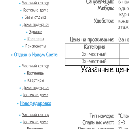
Санузел+Душ:
в но
Частный сектор
Мебель:
одно
Гостевые дома
журн
Базы отдыха
Удобства:
конд
Дома под-ключ
этаж
Эллинги
Квартиры
Цены на проживание:
(за н
Пансионаты
Категория
2х-местный
Отдых в Новом Свете
3х-местный
Частный сектор
Указанные цен
Гостиницы
Квартиры
Дома под-ключ
Гостевые дома
Новофедоровка
Частный сектор
Тип номера:
"Ста
Гостевые дома
Спальных мест:
2-3