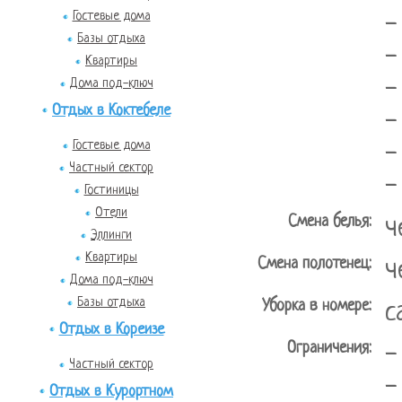
Гостевые дома
-
Базы отдыха
-
Квартиры
-
Дома под-ключ
Отдых в Коктебеле
-
Гостевые дома
-
Частный сектор
-
Гостиницы
Отели
Смена белья:
ч
Эллинги
Квартиры
Смена полотенец:
ч
Дома под-ключ
Базы отдыха
Уборка в номере:
с
Отдых в Кореизе
Ограничения:
-
Частный сектор
-
Отдых в Курортном