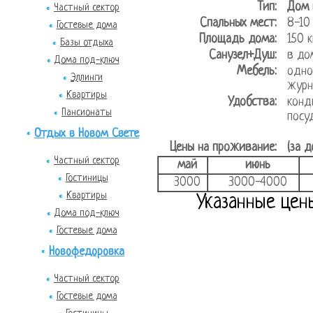
Тип:
Дом 
Частный сектор
Спальных мест:
8-10
Гостевые дома
Площадь дома:
150
Базы отдыха
Санузел+Душ:
в дом
Дома под-ключ
Мебель:
одно
Эллинги
журн
Квартиры
Удобства:
конд
Пансионаты
посу
Отдых в Новом Свете
Цены на проживание:
(за д
Частный сектор
май
июнь
Гостиницы
3000
3000-4000
Квартиры
Указанные цен
Дома под-ключ
Гостевые дома
Новофедоровка
Частный сектор
Гостевые дома