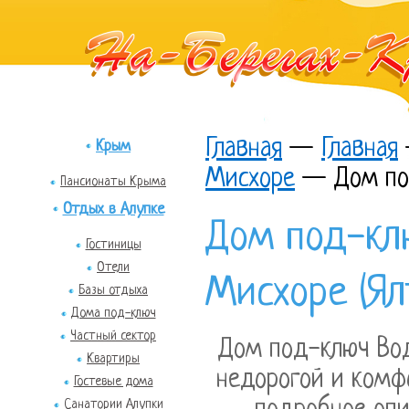
Главная
—
Главная
Крым
Мисхоре
—
Дом по
Пансионаты Крыма
Отдых в Алупке
Дом под-кл
Гостиницы
Отели
Мисхоре (Ял
Базы отдыха
Дома под-ключ
Частный сектор
Дом под-ключ Вод
Квартиры
недорогой и комф
Гостевые дома
Санатории Алупки