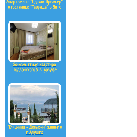
Апартамент "Делюкс Премьер"
в гостинице "Таврида" в Ялте
2х-комнатная квартира
Подвойского 9 в Гурзуфе
"Глициния - Дельфин" эллинг в
г. Алушта