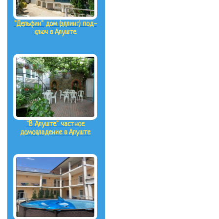
"Дельфин" дом (эллинг) под-
ключ в Алуште
"В Алуште" частное
домовладение в Алуште