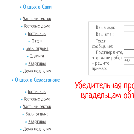
Отдых в Саки
Частный сектор
Гостевые дома
Ваше имя:
Гостиницы
Ваш email:
Текст
Отели
сообщения:
Базы отдыха
Подтвердите,
Эллинги
что вы не робот
40 
- решите
Квартиры
пример:
Дома под-ключ
Отдых в Севастополе
Убедительная про
Гостиницы
владельцам объ
Гостевые дома
Частный сектор
Базы отдыха
Квартиры
Дома под-ключ