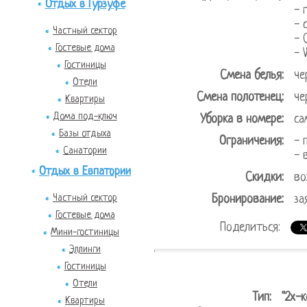
Отдых в Гурзуфе
- 
- 
Частный сектор
- 
Гостевые дома
- 
Гостиницы
Смена белья:
че
Отели
Смена полотенец:
че
Квартиры
Дома под-ключ
Уборка в номере:
са
Базы отдыха
Ограничения:
- 
Санатории
- 
Отдых в Евпатории
Скидки:
во
Частный сектор
Бронирование:
за
Гостевые дома
Поделиться:
Мини-гостиницы
Эллинги
Гостиницы
Отели
Тип:
"2х-
Квартиры