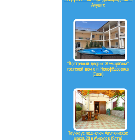
"В Алуште" частное домовладение в
Алуште
"Восточный дворик Жемчужина"
гостевой дом в п. Новофёдоровка
(Саки)
Таунхаус под-ключ Алупкинское
шоссе 28 в Мисхоре (Ялта)