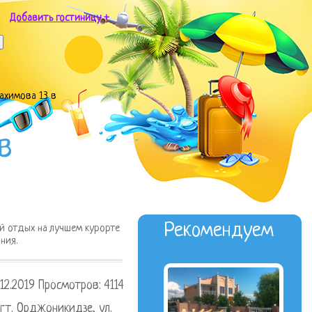
Добавить гостиницу +
ахимова 13 в
в
Рекомендуем
й отдых на лучшем курорте
ния.
12.2019 Просмотров: 4114
пгт. Орджоникидзе, ул.