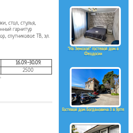
и, стол, стулья,
хонный гарнитур
ор, спутниковое ТВ, эл.
"На Земской" гостевой дом в
Феодосии
16.09.-30.09.
2500
.
Гостевой дом Богдановича 3 в Ялте