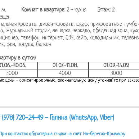
 кв.м.
Комнат в квартире
: 2 + кухня
Этаж
: 2
ещен
пальная кровать, диван-кровать, шкаф, прикроватные тумбочк
ло, журнальный столик, вешалка, зеркало, обеденная зона, ку
иционер, телефон, интернет, СВЧ, сейф, холодильник, телевиз
ик, фен, посуда, балкон
вартиру в сутки)
01.06.-30.06.
01.07.-31.08.
01.09.-15.09.
3000
4000
3000
ые цены - ориентировочные, окончательную цену уточняйте при заказе
 (978) 720-24-49 - Галина (WhatsApp, Viber)
При контактах обязательна ссылка на сайт На-берегах-Крыма.ру