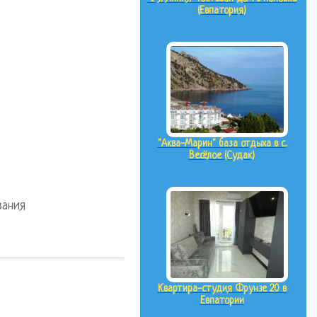
(Евпатория)
"Аква-Марин" база отдыха в с.
Весёлое (Судак)
вания
Квартира-студия Фрунзе 20 в
Евпатории