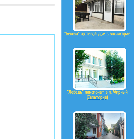
"Бекхан" гостевой дом в Бахчисарае
"Лебедь" пансионат в п. Мирный
(Евпатория)