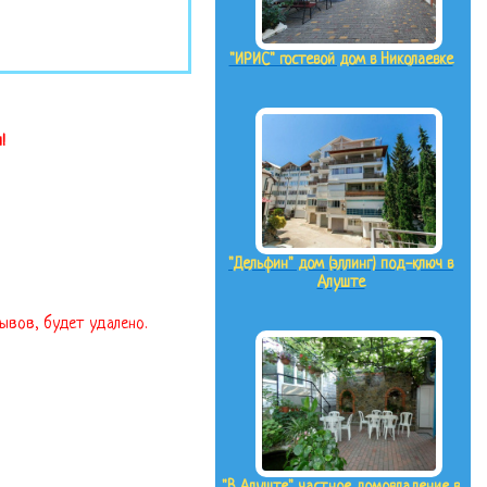
"ИРИС" гостевой дом в Николаевке
!
"Дельфин" дом (эллинг) под-ключ в
Алуште
зывов, будет удалено.