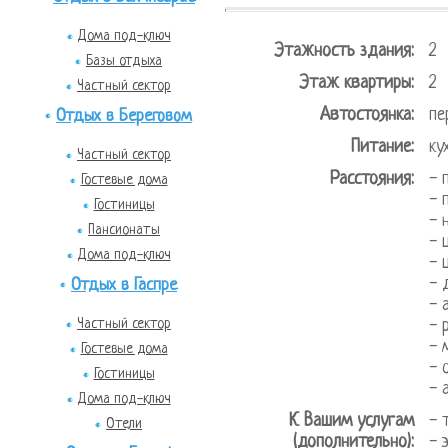
Дома под-ключ
Этажность здания:
2
Базы отдыха
Этаж квартиры:
2
Частный сектор
Автостоянка:
пе
Отдых в Береговом
Питание:
ку
Частный сектор
Расстояния:
- 
Гостевые дома
- 
Гостиницы
- 
Пансионаты
- 
Дома под-ключ
- 
- 
Отдых в Гаспре
- 
Частный сектор
- 
- 
Гостевые дома
- 
Гостиницы
- 
Дома под-ключ
К Вашим услугам
- 
Отели
(дополнительно):
- 