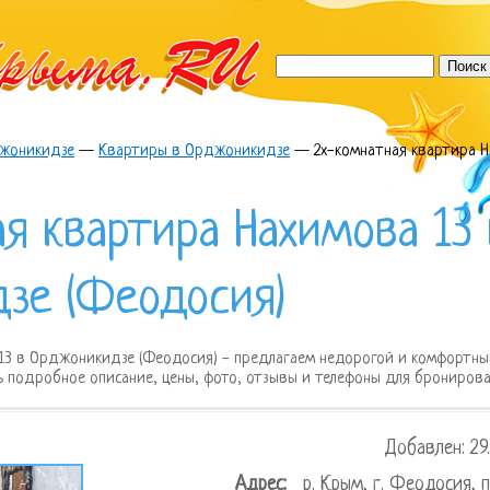
жоникидзе
—
Квартиры в Орджоникидзе
—
2х-комнатная квартира Н
я квартира Нахимова 13 
зе (Феодосия)
13 в Орджоникидзе (Феодосия) - предлагаем недорогой и комфортны
ть подробное описание, цены, фото, отзывы и телефоны для бронирова
Добавлен: 29.
Адрес:
р. Крым, г. Феодосия, 