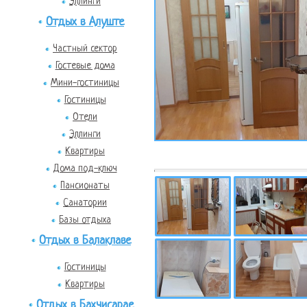
Эллинги
Отдых в Алуште
Частный сектор
Гостевые дома
Мини-гостиницы
Гостиницы
Отели
Эллинги
Квартиры
Дома под-ключ
Пансионаты
Санатории
Базы отдыха
Отдых в Балаклаве
Гостиницы
Квартиры
Отдых в Бахчисарае