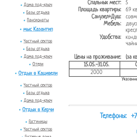
Спальных мест:
5
Дома под-ключ
Площадь квартиры:
69
Базы отдыха
Санузел+Душ:
совм
Пансионаты
Мебель:
двус
мыс Казантип
крес
Удобства:
конд
Частный сектор
чайн
Базы отдыха
Дома под-ключ
Цены на проживание:
(за к
Отели
15.05.-31.05.
2000
Отдых в Кацивели
Указанн
Частный сектор
Базы отдыха
Дома под-ключ
Отдых в Керчи
Телефоны:
+7
Гостиницы
Частный сектор
Гостевые дома