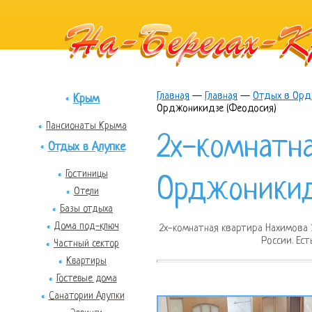
Главная
—
Главная
—
Отдых в Орд
Крым
Орджоникидзе (Феодосия)
Пансионаты Крыма
2х-комнатна
Отдых в Алупке
Гостиницы
Орджоникид
Отели
Базы отдыха
Дома под-ключ
2х-комнатная квартира Нахимова 
России. Ес
Частный сектор
Квартиры
Гостевые дома
Санатории Алупки