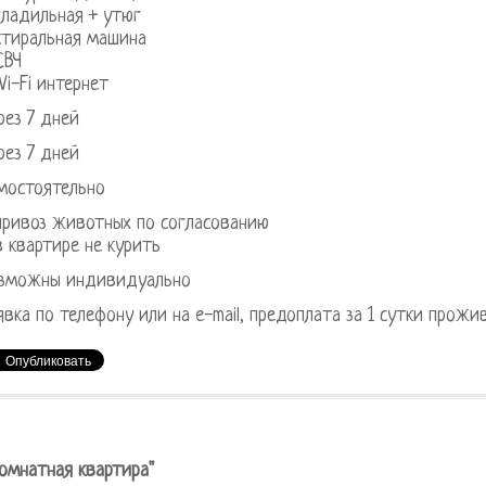
гладильная + утюг
стиральная машина
СВЧ
Wi-Fi интернет
рез 7 дней
рез 7 дней
мостоятельно
привоз животных по согласованию
в квартире не курить
зможны индивидуально
явка по телефону или на e-mail, предоплата за 1 сутки прожи
комнатная квартира"