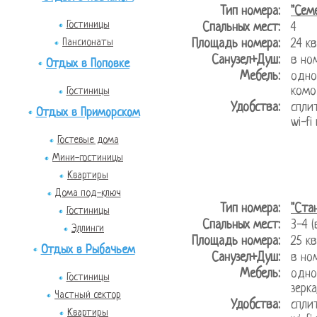
Тип номера:
"Сем
Гостиницы
Спальных мест:
4
Пансионаты
Площадь номера:
24 
Санузел+Душ:
в но
Отдых в Поповке
Мебель:
одно
комо
Гостиницы
Удобства:
спли
Отдых в Приморском
wi-fi
Гостевые дома
Мини-гостиницы
Квартиры
Дома под-ключ
Тип номера:
"Ста
Гостиницы
Спальных мест:
3-4 
Эллинги
Площадь номера:
25 
Отдых в Рыбачьем
Санузел+Душ:
в но
Мебель:
одно
Гостиницы
зерк
Частный сектор
Удобства:
спли
Квартиры