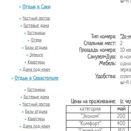
wi-fi
Отдых в Саки
Частный сектор
Гостевые дома
Гостиницы
Тип номера:
"2х-
Отели
Спальных мест:
2
Базы отдыха
Площадь номера:
10 
Эллинги
Санузел+Душ:
в но
Квартиры
Мебель:
одно
зерк
Дома под-ключ
Удобства:
спли
Отдых в Севастополе
wi-fi
Гостиницы
Гостевые дома
Цены на проживание:
(с че
Частный сектор
категория
май
Базы отдыха
"Эконом"
200
Квартиры
"Комфорт"
400
Дома под-ключ