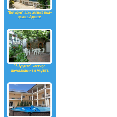
"Дельфин" дом (эллинг) под-
ключ в Алуште
"В Алуште" частное
домовладение в Алуште