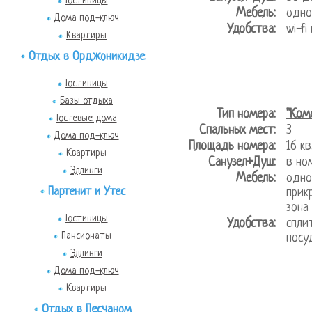
Гостиницы
Мебель:
одно
Дома под-ключ
Удобства:
wi-fi
Квартиры
Отдых в Орджоникидзе
Гостиницы
Базы отдыха
Тип номера:
"Ком
Гостевые дома
Спальных мест:
3
Дома под-ключ
Площадь номера:
16 
Квартиры
Санузел+Душ:
в но
Эллинги
Мебель:
одно
Партенит и Утес
прик
зона
Гостиницы
Удобства:
спли
Пансионаты
посуд
Эллинги
Дома под-ключ
Квартиры
Отдых в Песчаном