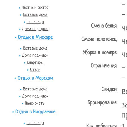
-
Частный сектор
-
Гостевые дома
Гостиницы
Смена белья:
ч
Дома под-ключ
Отдых в Мисхоре
Смена полотенец:
ч
Гостевые дома
Уборка в номере:
ч
Дома под-ключ
Квартиры
Ограничения:
-
Отели
-
Отдых в Морском
Скидки:
Гостевые дома
в
Дома под-ключ
Бронирование:
з
Пансионаты
Отдых в Николаевке
п
Гостиницы
Как добраться: