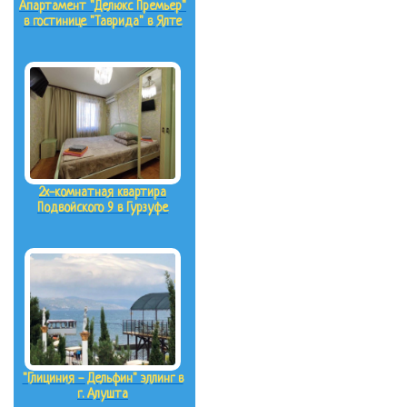
Апартамент "Делюкс Премьер"
в гостинице "Таврида" в Ялте
2х-комнатная квартира
Подвойского 9 в Гурзуфе
"Глициния - Дельфин" эллинг в
г. Алушта