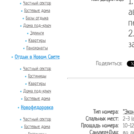
1
Частный сектор
а
Гостевые дома
Базы отдыха
п
Дома под-ключ
2
Эллинги
Квартиры
з
Пансионаты
Отдых в Новом Свете
Поделиться:
Частный сектор
Гостиницы
Квартиры
Дома под-ключ
Гостевые дома
Новофедоровка
Тип номера:
"Эко
Спальных мест:
2-3 
Частный сектор
Площадь номера:
10-
Гостевые дома
Санузел+Душ:
во д