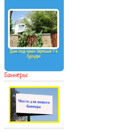
Дом под-ключ Зеленый 7 в
Гурзуфе
Баннеры: