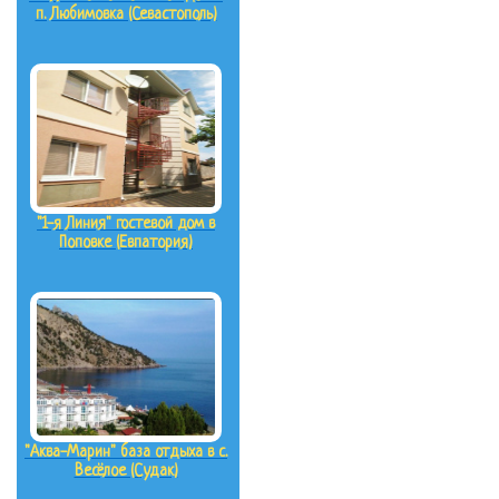
п. Любимовка (Севастополь)
"1-я Линия" гостевой дом в
Поповке (Евпатория)
"Аква-Марин" база отдыха в с.
Весёлое (Судак)