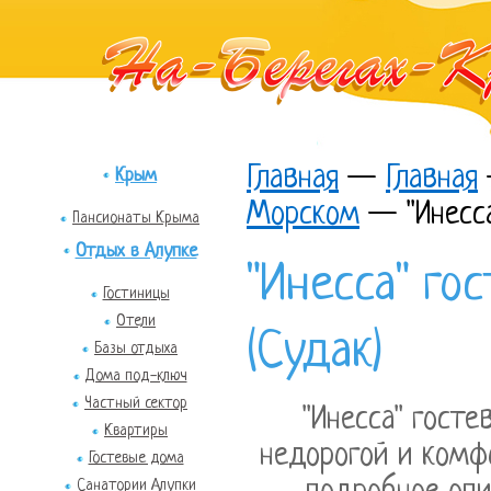
Главная
—
Главная
Крым
Морском
—
"Инесс
Пансионаты Крыма
Отдых в Алупке
"Инесса" го
Гостиницы
Отели
(Судак)
Базы отдыха
Дома под-ключ
Частный сектор
"Инесса" госте
Квартиры
недорогой и комф
Гостевые дома
Санатории Алупки