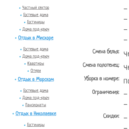
-
Частный сектор
Гостевые дома
-
Гостиницы
-
Дома под-ключ
Отдых в Мисхоре
-
Гостевые дома
Смена белья:
ч
Дома под-ключ
Квартиры
Смена полотенец:
ч
Отели
Уборка в номере:
п
Отдых в Морском
Гостевые дома
Ограничения:
-
Дома под-ключ
-
Пансионаты
Отдых в Николаевке
Скидки:
-
Гостиницы