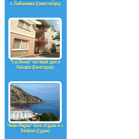
п. Любимовка (Севастополь)
"1-я Линия" гостевой дом в
Поповке (Евпатория)
"Аква-Марин" база отдыха в с.
Весёлое (Судак)