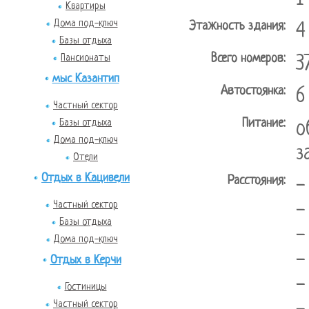
Квартиры
Дома под-ключ
Этажность здания:
4
Базы отдыха
Всего номеров:
Пансионаты
3
мыс Казантип
Автостоянка:
6
Частный сектор
Питание:
Базы отдыха
о
Дома под-ключ
з
Отели
Отдых в Кацивели
Расстояния:
-
Частный сектор
-
Базы отдыха
-
Дома под-ключ
-
Отдых в Керчи
-
Гостиницы
Частный сектор