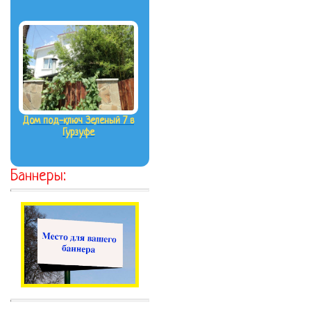
Дом под-ключ Зеленый 7 в
Гурзуфе
Баннеры: