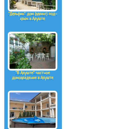
"Дельфин" дом (эллинг) под-
ключ в Алуште
"В Алуште" частное
домовладение в Алуште