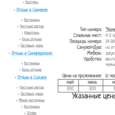
Хостелы
Отдых в Симеизе
Гостиницы
Частный сектор
Тип номера:
"Ном
Квартиры
Спальных мест:
4-5 
Базы отдыха
Площадь номера:
14-
Гостевые дома
Санузел+Душ:
на
Мебель:
двух
Отдых в Симферополе
Удобства:
вент
Гостиницы
чайн
Базы отдыха
Цены на проживание:
(с че
Отдых в Судаке
май
июнь
и
Частный сектор
300
300
Гостевые дома
Указанные цен
Мини-гостиницы
Гостиницы
Отели