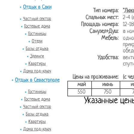
Отдых в Саки
Тип номера:
"Люк
Спальных мест:
2-4 
Частный сектор
Площадь номера:
12-
Гостевые дома
Санузел+Душ:
в но
Гостиницы
Мебель:
одно
Отели
прик
Базы отдыха
обед
Эллинги
Удобства:
венти
спут
Квартиры
Дома под-ключ
Цены на проживание:
(с че
Отдых в Севастополе
май
июнь
и
550
750
Гостиницы
Указанные цен
Гостевые дома
Частный сектор
Базы отдыха
Квартиры
Дома под-ключ