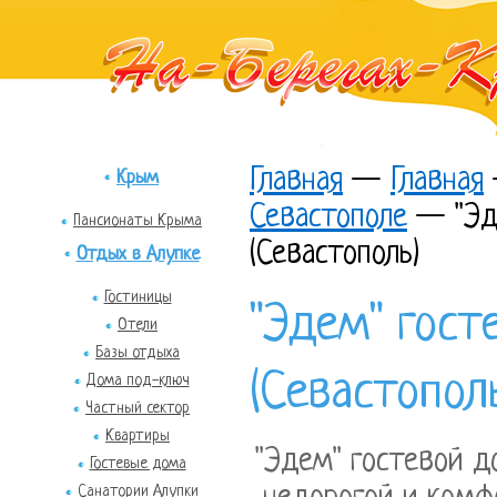
Главная
—
Главная
Крым
Севастополе
—
"Эд
Пансионаты Крыма
(Севастополь)
Отдых в Алупке
Гостиницы
"Эдем" гост
Отели
Базы отдыха
(Севастопол
Дома под-ключ
Частный сектор
Квартиры
"Эдем" гостевой д
Гостевые дома
Санатории Алупки