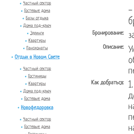
-
Частный сектор
-
Гостевые дома
Базы отдыха
б
Дома под-ключ
Бронирование:
з
Эллинги
Квартиры
Описание:
У
Пансионаты
Отдых в Новом Свете
о
п
Частный сектор
Гостиницы
Как добраться:
1
Квартиры
Дома под-ключ
д
Гостевые дома
н
Новофедоровка
п
Частный сектор
н
Гостевые дома