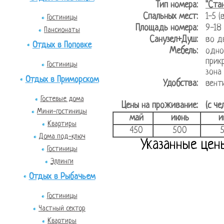
Тип номера:
"Ста
Спальных мест:
1-5 
Гостиницы
Площадь номера:
9-1
Пансионаты
Санузел+Душ:
во д
Отдых в Поповке
Мебель:
одно
прик
Гостиницы
зона
Отдых в Приморском
Удобства:
вент
Гостевые дома
Цены на проживание:
(с че
Мини-гостиницы
май
июнь
и
Квартиры
450
500
Дома под-ключ
Указанные цен
Гостиницы
Эллинги
Отдых в Рыбачьем
Гостиницы
Частный сектор
Квартиры