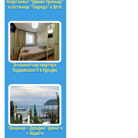
Апартамент "Делюкс Премьер"
в гостинице "Таврида" в Ялте
2х-комнатная квартира
Подвойского 9 в Гурзуфе
"Глициния - Дельфин" эллинг в
г. Алушта