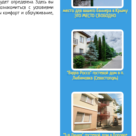
удет определена. Здесь вы
знакомиться с условиями
место для вашего баннера в Крыму
ы комфорт и обслуживание,
ЭТО МЕСТО СВОБОДНО
"Вилла Россо" гостевой дом в п.
Любимовка (Севастополь)
"1-я Линия" гостевой дом в Поповке