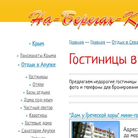
Главная
—
Главная
—
Отдых в Сев
Крым
Гостиницы в
Пансионаты Крыма
Отдых в Алупке
Гостиницы
Предлагаем недорогие гостиницы в
Отели
фото и телефоны для бронировани
Базы отдыха
Дома под-ключ
Частный сектор
"Дом у Греческой хоры" мини-г
Квартиры
Гостевые дома
Адрес:
Санатории Алупки
до мор