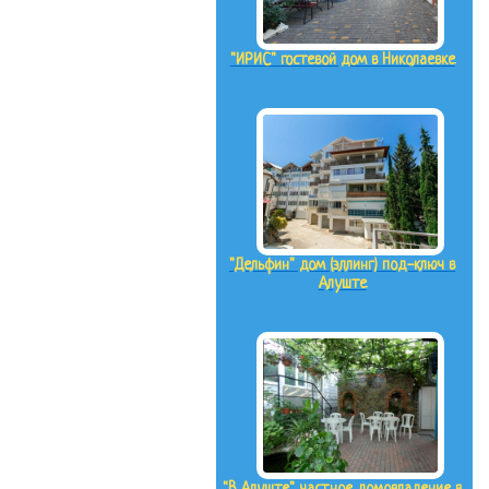
"ИРИС" гостевой дом в Николаевке
"Дельфин" дом (эллинг) под-ключ в
Алуште