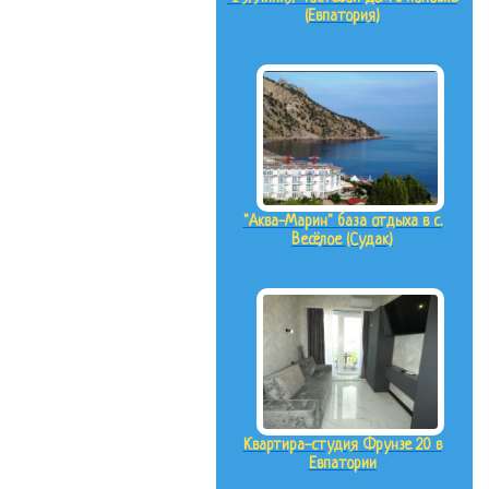
(Евпатория)
"Аква-Марин" база отдыха в с.
Весёлое (Судак)
Квартира-студия Фрунзе 20 в
Евпатории