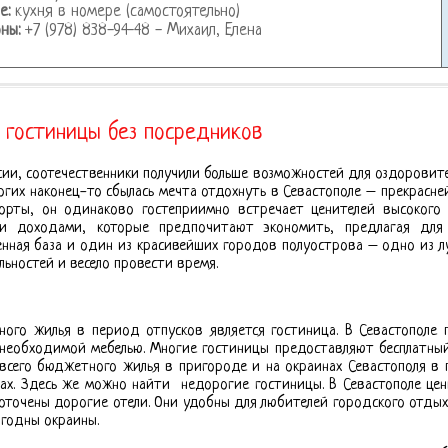
е:
кухня в номере (самостоятельно)
ны:
+7 (978) 838-94-48 - Михаил, Елена
 гостиницы без посредников
сии, соотечественники получили больше возможностей для оздоровит
огих наконец-то сбылась мечта отдохнуть в Севастополе – прекрасн
орты, он одинаково гостеприимно встречает ценителей высокого 
ми доходами, которые предпочитают экономить, предлагая для
оенная база и один из красивейших городов полуострова – одно из 
ьностей и весело провести время.
ого жилья в период отпусков является гостиница. В Севастополе
 необходимой мебелью. Многие гостиницы предоставляют бесплатны
 всего бюджетного жилья в пригороде и на окраинах Севастополя в п
ах. Здесь же можно найти недорогие гостиницы. В Севастополе цены
оточены дорогие отели. Они удобны для любителей городского отдых
игодны окраины.