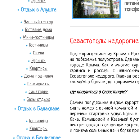
Эллинги
питани
телефо
Отдых в Алуште
Частный сектор
Гостевые дома
Мини-гостиницы
Севастополь: недорогие
Гостиницы
Отели
После присоединения Крыма к Рос
на побережье полуострова. Для мн
Эллинги
городе Крыма. Как и многие кур
Квартиры
сервиса и россиян с невысоки
Севастополе недорого. Главная в
Дома под-ключ
как можно больше достопримечател
Пансионаты
Санатории
Где поселиться в Севастополе?
Базы отдыха
Самым популярным видом курортн
снять номер с ванной комнатой и
Отдых в Балаклаве
перечень стартовых услуг. Больше
Кача, Камышовой и Казачьей бухт
Гостиницы
центре города в основном сосред
Квартиры
и приема солнечных ванн более пр
Отдых в Бахчисарае