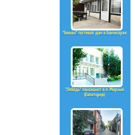
"Бекхан" гостевой дом в Бахчисарае
"Лебедь" пансионат в п. Мирный
(Евпатория)