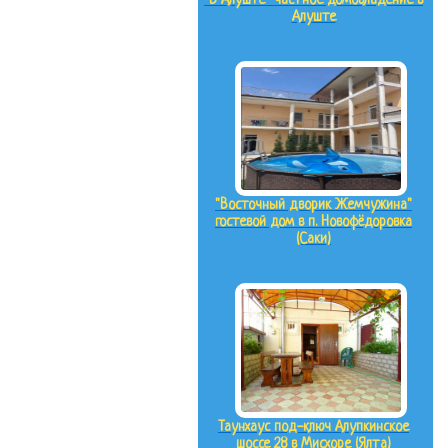
"В Алуште" частное домовладение в
Алуште
"Восточный дворик Жемчужина"
гостевой дом в п. Новофёдоровка
(Саки)
Таунхаус под-ключ Алупкинское
шоссе 28 в Мисхоре (Ялта)