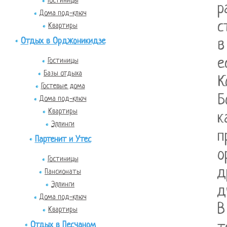
Гостиницы
р
Дома под-ключ
с
Квартиры
Отдых в Орджоникидзе
в
е
Гостиницы
Базы отдыха
К
Гостевые дома
Б
Дома под-ключ
Квартиры
к
Эллинги
п
Партенит и Утес
о
Гостиницы
д
Пансионаты
Эллинги
д
Дома под-ключ
В
Квартиры
Отдых в Песчаном