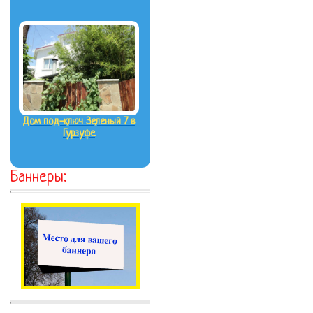
Дом под-ключ Зеленый 7 в
Гурзуфе
Баннеры: