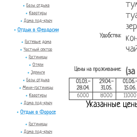
ту
Базы отдыха
ту
Квартиры
Дома под-ключ
зе
Отдых в Феодосии
Удобства:
ко
Гостевые дома
ча
Частный сектор
Гостиницы
Отели
Цены на проживание:
(за
Эллинги
Базы отдыха
01.03.-
29.04.-
01.06.
28.04.
31.05.
15.06.
Мини-гостиницы
6000
8000
11000
Квартиры
Указанные цен
Дома под-ключ
Отдых в Форосе
Гостиницы
Дома под-ключ