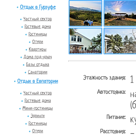
Отдых в Гурзуфе
Частный сектор
Гостевые дома
Гостиницы
Отели
Квартиры
Дома под-ключ
Базы отдыха
Санатории
Этажность здания:
1
Отдых в Евпатории
Автостоянка:
н
Частный сектор
Гостевые дома
(
Мини-гостиницы
Эллинги
Питание:
к
Гостиницы
Отели
Расстояния:
-