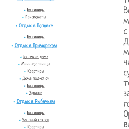
т
В
Гостиницы
Пансионаты
м
Отдых в Поповке
с
Гостиницы
Д
Отдых в Приморском
м
Гостевые дома
ч
Мини-гостиницы
с
Квартиры
Дома под-ключ
т
Гостиницы
з
Эллинги
Отдых в Рыбачьем
г
О
Гостиницы
Частный сектор
в
Квартиры