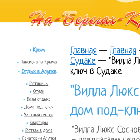
Главная
—
Главная
Крым
Судаке
—
"Вилла 
Пансионаты Крыма
ключ в Судаке
Отдых в Алупке
Гостиницы
"Вилла Люкс
Отели
Базы отдыха
дом под-кл
Дома под-ключ
Частный сектор
Квартиры
"Вилла Люкс Сосно
Гостевые дома
Санатории Алупки