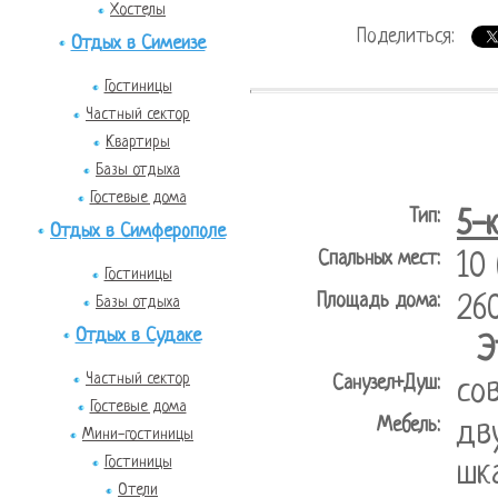
Хостелы
Поделиться:
Отдых в Симеизе
Гостиницы
Частный сектор
Квартиры
Базы отдыха
Гостевые дома
Тип:
5-
Отдых в Симферополе
Спальных мест:
10
Гостиницы
Площадь дома:
26
Базы отдыха
Отдых в Судаке
Э
Частный сектор
Санузел+Душ:
со
Гостевые дома
Мебель:
дв
Мини-гостиницы
Гостиницы
шк
Отели