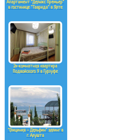
Апартамент "Делюкс Премьер"
в гостинице "Таврида" в Ялте
2х-комнатная квартира
Подвойского 9 в Гурзуфе
"Глициния - Дельфин" эллинг в
г. Алушта