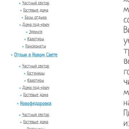
Частный сектор
м
Гостевые дома
Базы отдыха
с
Дома под-ключ
В
Эллинги
у
Квартиры
Пансионаты
т
Отдых в Новом Свете
в
Частный сектор
г
Гостиницы
ч
Квартиры
Дома под-ключ
м
Гостевые дома
н
Новофедоровка
П
Частный сектор
и
Гостевые дома