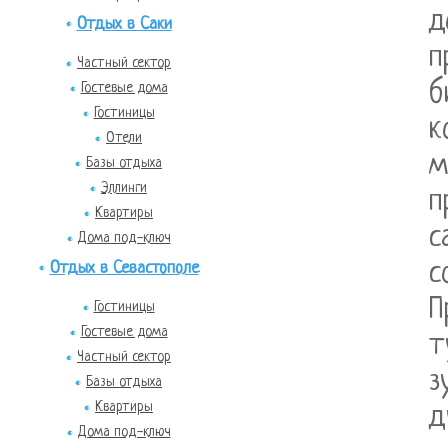
д
Отдых в Саки
п
Частный сектор
б
Гостевые дома
Гостиницы
к
Отели
м
Базы отдыха
Эллинги
п
Квартиры
с
Дома под-ключ
с
Отдых в Севастополе
П
Гостиницы
Гостевые дома
т
Частный сектор
з
Базы отдыха
Квартиры
д
Дома под-ключ