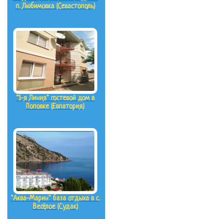
п. Любимовка (Севастополь)
"1-я Линия" гостевой дом в
Поповке (Евпатория)
"Аква-Марин" база отдыха в с.
Весёлое (Судак)