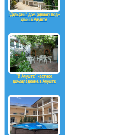
"Дельфин" дом (эллинг) под-
ключ в Алуште
"В Алуште" частное
домовладение в Алуште