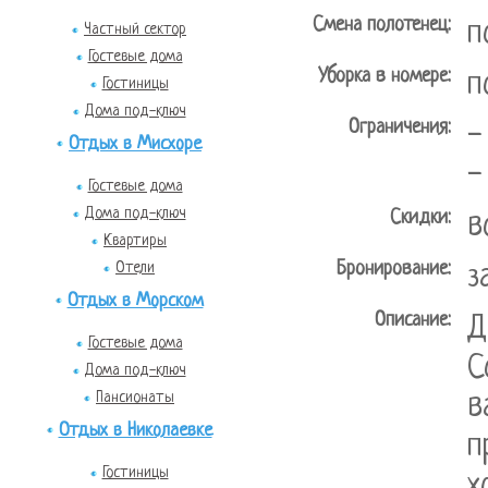
Смена полотенец:
п
Частный сектор
Гостевые дома
Уборка в номере:
п
Гостиницы
Дома под-ключ
Ограничения:
-
Отдых в Мисхоре
-
Гостевые дома
Дома под-ключ
Скидки:
в
Квартиры
Бронирование:
Отели
з
Отдых в Морском
Описание:
Д
Гостевые дома
С
Дома под-ключ
Пансионаты
в
Отдых в Николаевке
п
Гостиницы
х