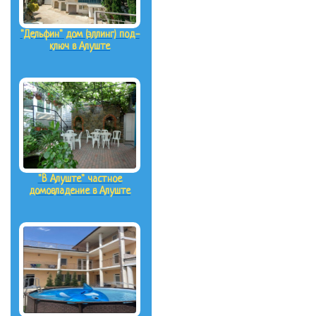
"Дельфин" дом (эллинг) под-
ключ в Алуште
"В Алуште" частное
домовладение в Алуште