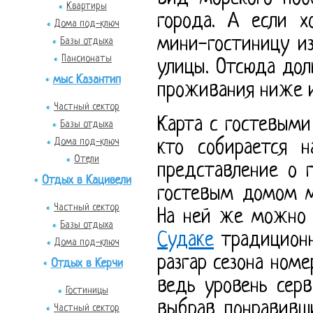
Квартиры
города. А если х
Дома под-ключ
мини-гостиницу из
Базы отдыха
Пансионаты
улицы. Отсюда дол
мыс Казантип
проживания ниже и
Частный сектор
Карта с гостевыми
Базы отдыха
Дома под-ключ
кто собирается 
Отели
представление о 
Отдых в Кацивели
гостевым домом ма
Частный сектор
На ней же можно 
Базы отдыха
Судаке
традиционн
Дома под-ключ
разгар сезона номе
Отдых в Керчи
ведь уровень серв
Гостиницы
выбрав понравивш
Частный сектор