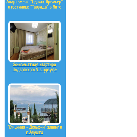
Апартамент "Делюкс Премьер"
в гостинице "Таврида" в Ялте
2х-комнатная квартира
Подвойского 9 в Гурзуфе
"Глициния - Дельфин" эллинг в
г. Алушта