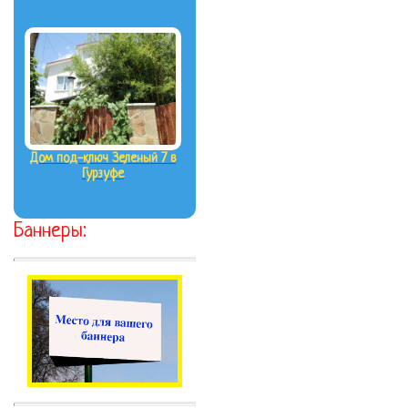
Дом под-ключ Зеленый 7 в
Гурзуфе
Баннеры: