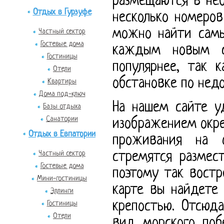
размещаются в не
Отдых в Гурзуфе
несколько номеров
можно найти самы
Частный сектор
Гостевые дома
каждым новым с
Гостиницы
популярнее, так 
Отели
обстановке по нед
Квартиры
Дома под-ключ
На нашем сайте у
Базы отдыха
Санатории
изображением окр
Отдых в Евпатории
проживания на о
Частный сектор
стремятся размес
Гостевые дома
поэтому так востр
Мини-гостиницы
карте вы найдете
Эллинги
крепостью. Отсюд
Гостиницы
Отели
вид морского поб