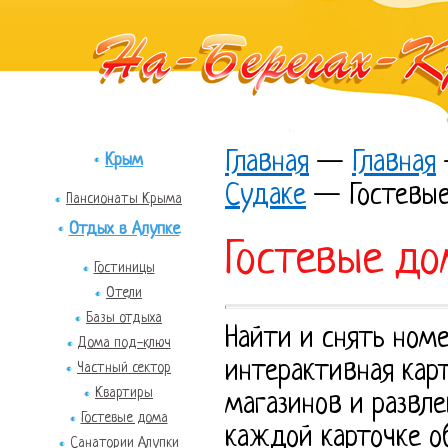
Главная
—
Главная
Крым
Судаке
—
Гостевы
Пансионаты Крыма
Отдых в Алупке
Гостевые до
Гостиницы
Отели
Базы отдыха
Найти и снять ном
Дома под-ключ
интерактивная карт
Частный сектор
Квартиры
магазинов и развле
Гостевые дома
каждой карточке о
Санатории Алупки