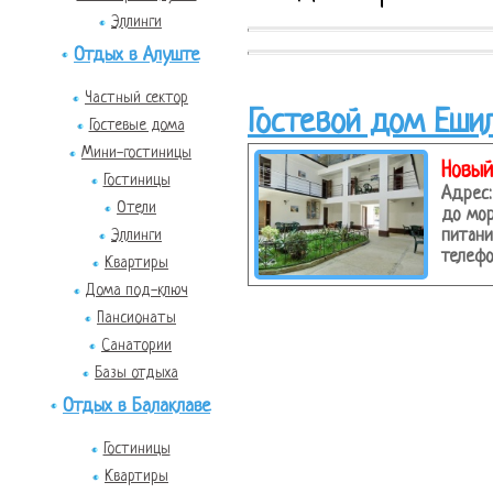
Эллинги
Отдых в Алуште
Частный сектор
Гостевой дом Еши
Гостевые дома
Мини-гостиницы
Новый
Гостиницы
Адрес:
Отели
до мор
Эллинги
питани
телефо
Квартиры
Дома под-ключ
Пансионаты
Санатории
Базы отдыха
Отдых в Балаклаве
Гостиницы
Квартиры