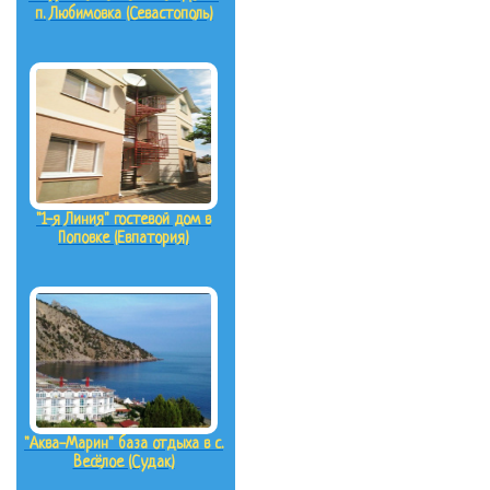
п. Любимовка (Севастополь)
"1-я Линия" гостевой дом в
Поповке (Евпатория)
"Аква-Марин" база отдыха в с.
Весёлое (Судак)