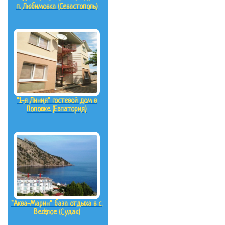
п. Любимовка (Севастополь)
"1-я Линия" гостевой дом в
Поповке (Евпатория)
"Аква-Марин" база отдыха в с.
Весёлое (Судак)