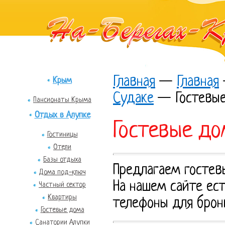
Главная
—
Главная
Крым
Судаке
—
Гостевы
Пансионаты Крыма
Отдых в Алупке
Гостевые до
Гостиницы
Отели
Базы отдыха
Предлагаем гостев
Дома под-ключ
На нашем сайте ест
Частный сектор
Квартиры
телефоны для брон
Гостевые дома
Санатории Алупки