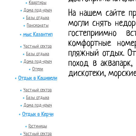
Квартиры
Дома под-ключ
На нашем сайте п
Базы отдыха
могли снять недо
Пансионаты
гостеприимно вс
мыс Казантип
комфортные номер
Частный сектор
пляжный отдых. О
Базы отдыха
поход в аквапарк
Дома под-ключ
Отели
дискотеки, морские
Отдых в Кацивели
Частный сектор
Базы отдыха
Дома под-ключ
Отдых в Керчи
Гостиницы
Частный сектор