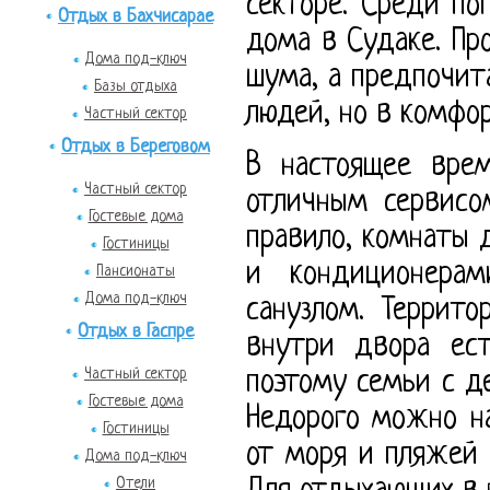
секторе. Среди п
Отдых в Бахчисарае
дома в Судаке. Пр
Дома под-ключ
шума, а предпочит
Базы отдыха
людей, но в комфор
Частный сектор
Отдых в Береговом
В настоящее вре
Частный сектор
отличным сервисо
Гостевые дома
правило, комнаты 
Гостиницы
и кондиционерам
Пансионаты
Дома под-ключ
санузлом. Террит
Отдых в Гаспре
внутри двора ес
Частный сектор
поэтому семьи с д
Гостевые дома
Недорого можно н
Гостиницы
от моря и пляжей 
Дома под-ключ
Отели