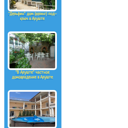
"Дельфин" дом (эллинг) под-
ключ в Алуште
"В Алуште" частное
домовладение в Алуште