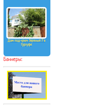
Дом под-ключ Зеленый 7 в
Гурзуфе
Баннеры: