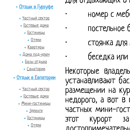
Для отдыхающих в 
Отдых в Гурзуфе
· номер с мебе
Частный сектор
Гостевые дома
· постельное бе
Гостиницы
Отели
· стоянка для 
Квартиры
Дома под-ключ
· беседка или т
Базы отдыха
Санатории
Некоторые владел
Отдых в Евпатории
устанавливают бас
размещении на ку
Частный сектор
Гостевые дома
недорого, а вот в 
Мини-гостиницы
частных мини-гос
Эллинги
этот курорт з
Гостиницы
Отели
достопримечательн