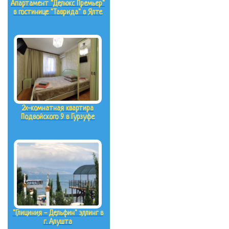
Апартамент "Делюкс Премьер"
в гостинице "Таврида" в Ялте
2х-комнатная квартира
Подвойского 9 в Гурзуфе
"Глициния - Дельфин" эллинг в
г. Алушта