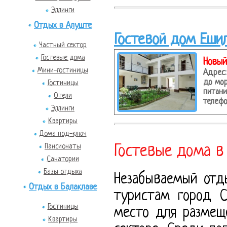
Эллинги
Отдых в Алуште
Гостевой дом Еши
Частный сектор
Гостевые дома
Новый
Мини-гостиницы
Адрес:
до мор
Гостиницы
питани
Отели
телефо
Эллинги
Квартиры
Дома под-ключ
Пансионаты
Гостевые дома в
Санатории
Базы отдыха
Незабываемый отд
Отдых в Балаклаве
туристам город 
Гостиницы
место для размещ
Квартиры