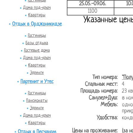
Гостиницы
25.05.-09.06.
10.
Дома под-ключ
1100
Квартиры
Указанные цен
Отдых в Орджоникидзе
Гостиницы
Базы отдыха
Гостевые дома
Дома под-ключ
Квартиры
Эллинги
Тип номера:
"Пол
Партенит и Утес
Спальных мест:
4
Площадь номера:
23 
Гостиницы
Санузел+Душ:
в но
Пансионаты
Мебель:
одно
Эллинги
прик
Дома под-ключ
Удобства:
конд
Квартиры
Цены на проживание:
(за н
Отдых в Песчаном