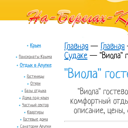
Главная
—
Главная
Крым
Судаке
—
"Виола" 
Пансионаты Крыма
Отдых в Алупке
"Виола" гос
Гостиницы
Отели
"Виола" гостев
Базы отдыха
Дома под-ключ
комфортный отды
Частный сектор
описание, цены,
Квартиры
Гостевые дома
Санатории Алупки