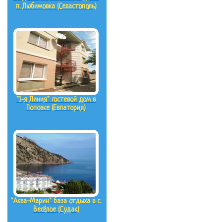
п. Любимовка (Севастополь)
"1-я Линия" гостевой дом в
Поповке (Евпатория)
"Аква-Марин" база отдыха в с.
Весёлое (Судак)