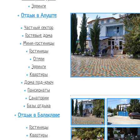
Эллинги
Отдых в Алуште
Частный сектор
Гостевые дома
Мини-гостиницы
Гостиницы
Отели
Эллинги
Квартиры
Дома под-ключ
Пансионаты
Санатории
Базы отдыха
Отдых в Балаклаве
Гостиницы
Квартиры