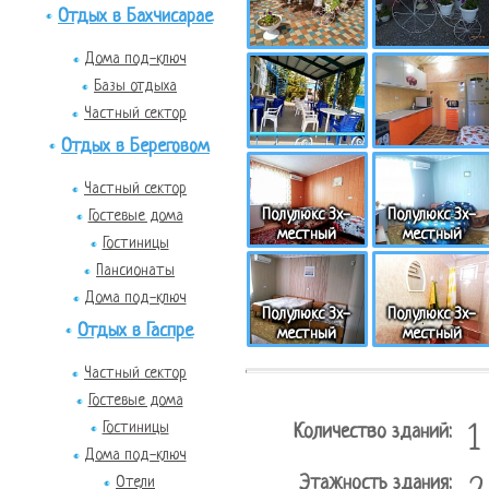
Отдых в Бахчисарае
Дома под-ключ
Базы отдыха
Частный сектор
Отдых в Береговом
Частный сектор
Полулюкс 3х-
Полулюкс 3х-
Гостевые дома
местный
местный
Гостиницы
Пансионаты
Дома под-ключ
Полулюкс 3х-
Полулюкс 3х-
Отдых в Гаспре
местный
местный
Частный сектор
Гостевые дома
Гостиницы
Количество зданий:
1
Дома под-ключ
Этажность здания:
Отели