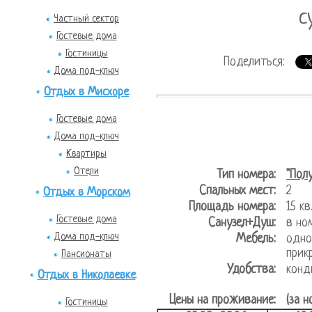
с
Частный сектор
Гостевые дома
Гостиницы
Поделиться:
Дома под-ключ
Отдых в Мисхоре
Гостевые дома
Дома под-ключ
Квартиры
Отели
Тип номера:
"Пол
Спальных мест:
2
Отдых в Морском
Площадь номера:
15 
Гостевые дома
Санузел+Душ:
в но
Дома под-ключ
Мебель:
одно
прик
Пансионаты
Удобства:
конд
Отдых в Николаевке
Цены на проживание:
(за н
Гостиницы