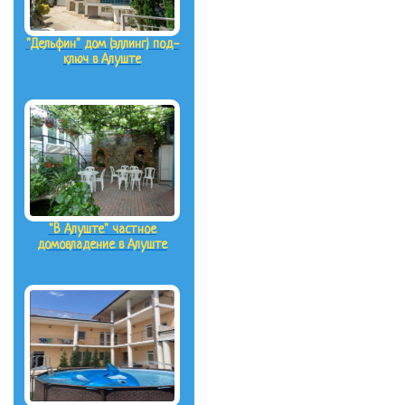
"Дельфин" дом (эллинг) под-
ключ в Алуште
"В Алуште" частное
домовладение в Алуште