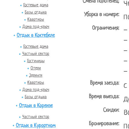
Смена полотенец:
ч
Гостевые дома
Базы отдыха
Уборка в номере:
п
Квартиры
Дома под-ключ
Ограничения:
-
Отдых в Коктебеле
-
Гостевые дома
-
Частный сектор
-
Гостиницы
Отели
-
Эллинги
Квартиры
Время заезда:
с
Дома под-ключ
Время выезда:
д
Базы отдыха
Отдых в Кореизе
Скидки:
в
Частный сектор
Бронирование:
п
Отдых в Курортном