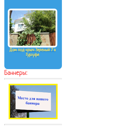
Дом под-ключ Зеленый 7 в
Гурзуфе
Баннеры: