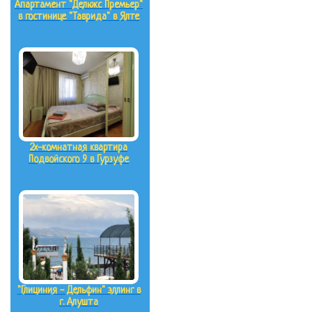
Апартамент "Делюкс Премьер"
в гостинице "Таврида" в Ялте
2х-комнатная квартира
Подвойского 9 в Гурзуфе
"Глициния - Дельфин" эллинг в
г. Алушта