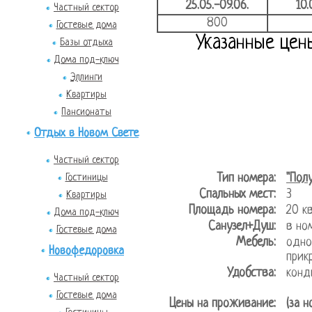
25.05.-09.06.
10.
Частный сектор
800
Гостевые дома
Указанные цен
Базы отдыха
Дома под-ключ
Эллинги
Квартиры
Пансионаты
Отдых в Новом Свете
Частный сектор
Тип номера:
"Пол
Гостиницы
Спальных мест:
3
Квартиры
Площадь номера:
20 
Дома под-ключ
Санузел+Душ:
в но
Гостевые дома
Мебель:
одно
Новофедоровка
прик
Удобства:
конд
Частный сектор
Гостевые дома
Цены на проживание:
(за н