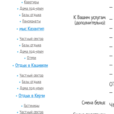
Квартиры
-
Дома под-ключ
Базы отдыха
К Вашим услугам
-
Пансионаты
(дополнительно):
-
мыс Казантип
-
Частный сектор
-
Базы отдыха
Дома под-ключ
-
Отели
-
Отдых в Кацивели
-
Частный сектор
о
Базы отдыха
Дома под-ключ
-
Отдых в Керчи
Смена белья:
ч
Гостиницы
Частный сектор