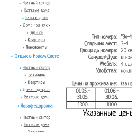
Частный сектор
Гостевые дома
Базы отдыха
Дома под-ключ
Эллинги
Тип номера:
"3х-
Квартиры
Спальных мест:
3-4
Пансионаты
Площадь номера:
20 
Отдых в Новом Свете
Санузел+Душ:
в но
Мебель:
4 од
Частный сектор
Удобства:
конд
Гостиницы
Квартиры
Цены на проживание:
(за н
Дома под-ключ
01.05.-
01.06.-
31.05.
30.06.
Гостевые дома
1300
1800
Новофедоровка
Указанные цен
Частный сектор
Гостевые дома