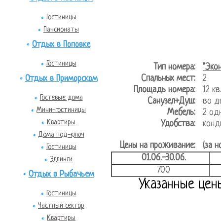
Гостиницы
Пансионаты
Отдых в Поповке
Гостиницы
Тип номера:
"Эко
Спальных мест:
2
Отдых в Приморском
Площадь номера:
12 
Гостевые дома
Санузел+Душ:
во д
Мини-гостиницы
Мебель:
2 од
Квартиры
Удобства:
конд
Дома под-ключ
Цены на проживание:
(за н
Гостиницы
01.06.-30.06.
Эллинги
700
Отдых в Рыбачьем
Указанные цен
Гостиницы
Частный сектор
Квартиры