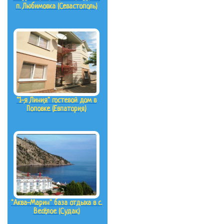
п. Любимовка (Севастополь)
"1-я Линия" гостевой дом в
Поповке (Евпатория)
"Аква-Марин" база отдыха в с.
Весёлое (Судак)