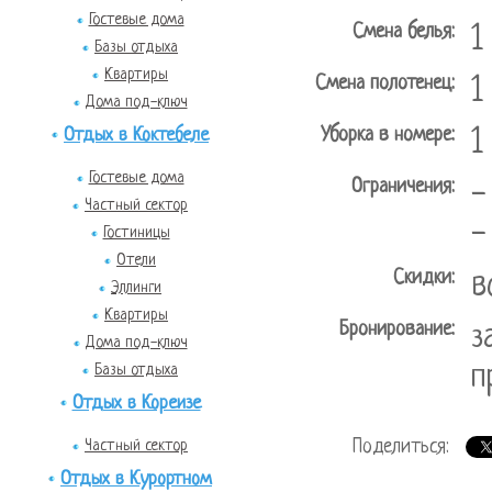
Гостевые дома
Смена белья:
1
Базы отдыха
Квартиры
Смена полотенец:
1
Дома под-ключ
Уборка в номере:
Отдых в Коктебеле
1
Гостевые дома
Ограничения:
-
Частный сектор
-
Гостиницы
Отели
Скидки:
в
Эллинги
Квартиры
Бронирование:
з
Дома под-ключ
п
Базы отдыха
Отдых в Кореизе
Поделиться:
Частный сектор
Отдых в Курортном