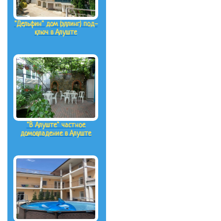
"Дельфин" дом (эллинг) под-
ключ в Алуште
"В Алуште" частное
домовладение в Алуште