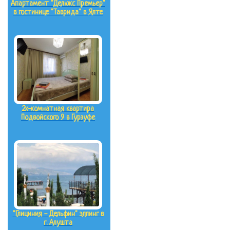
Апартамент "Делюкс Премьер"
в гостинице "Таврида" в Ялте
2х-комнатная квартира
Подвойского 9 в Гурзуфе
"Глициния - Дельфин" эллинг в
г. Алушта