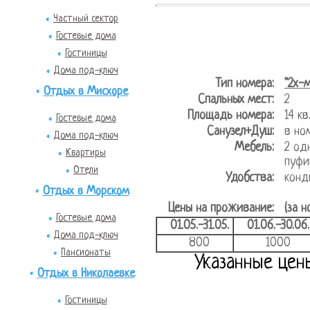
Частный сектор
Гостевые дома
Гостиницы
Дома под-ключ
Тип номера:
"2х-
Отдых в Мисхоре
Спальных мест:
2
Площадь номера:
14 
Гостевые дома
Санузел+Душ:
в но
Дома под-ключ
Мебель:
2 од
Квартиры
пуфи
Отели
Удобства:
конд
Отдых в Морском
Цены на проживание:
(за н
Гостевые дома
01.05.-31.05.
01.06.-30.06.
Дома под-ключ
800
1000
Пансионаты
Указанные цен
Отдых в Николаевке
Гостиницы