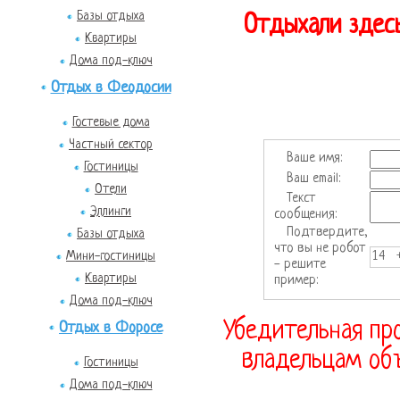
Базы отдыха
Отдыхали здесь
Квартиры
Дома под-ключ
Отдых в Феодосии
Гостевые дома
Частный сектор
Ваше имя:
Гостиницы
Ваш email:
Отели
Текст
Эллинги
сообщения:
Подтвердите,
Базы отдыха
что вы не робот
14 
Мини-гостиницы
- решите
Квартиры
пример:
Дома под-ключ
Убедительная про
Отдых в Форосе
владельцам объ
Гостиницы
Дома под-ключ