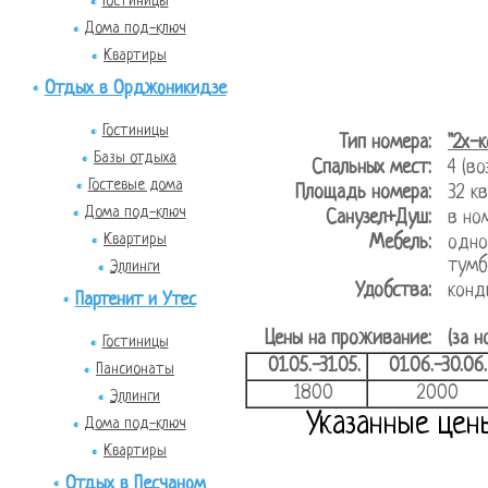
Гостиницы
Дома под-ключ
Квартиры
Отдых в Орджоникидзе
Гостиницы
Тип номера:
"2х-
Базы отдыха
Спальных мест:
4 (в
Гостевые дома
Площадь номера:
32 
Дома под-ключ
Санузел+Душ:
в но
Квартиры
Мебель:
одно
тумб
Эллинги
Удобства:
конд
Партенит и Утес
Цены на проживание:
(за н
Гостиницы
01.05.-31.05.
01.06.-30.06.
Пансионаты
1800
2000
Эллинги
Указанные цен
Дома под-ключ
Квартиры
Отдых в Песчаном