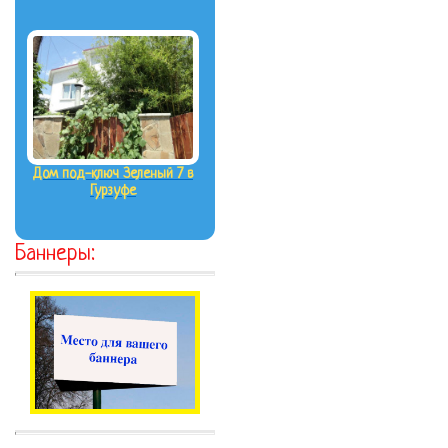
Дом под-ключ Зеленый 7 в
Гурзуфе
Баннеры: