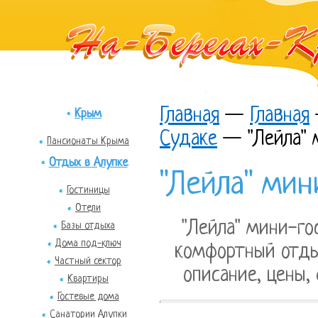
Главная
—
Главная
Крым
Судаке
—
"Лейла"
Пансионаты Крыма
Отдых в Алупке
"Лейла" мин
Гостиницы
Отели
"Лейла" мини-го
Базы отдыха
Дома под-ключ
комфортный отды
Частный сектор
описание, цены,
Квартиры
Гостевые дома
Санатории Алупки