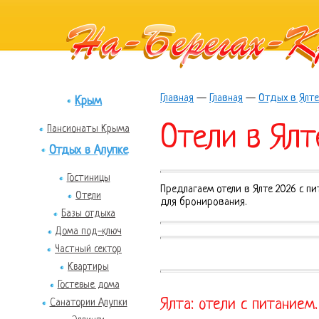
Главная
—
Главная
—
Отдых в Ялте
Крым
Отели в Ялт
Пансионаты Крыма
Отдых в Алупке
Гостиницы
Предлагаем отели в Ялте 2026 с п
Отели
для бронирования.
Базы отдыха
Дома под-ключ
Частный сектор
Квартиры
Гостевые дома
Ялта: отели с питанием
Санатории Алупки