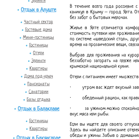
Эллинги
В течение всего года россияне 
Отдых в Алуште
каникул в Крыму – город Ялта. О
без забот о бытовых мелочах.
Частный сектор
Жилье в Ялте отличается комфо
Гостевые дома
стоимость путевки или проживани
Мини-гостиницы
по системе «шведский стол», друг
время на прозаические вещи, связ
Гостиницы
Отели
Выбрав для проживания на курорт
Эллинги
беззаботно загорать на пляже ил
крымской национальной кухни.
Квартиры
Дома под-ключ
Отели с питанием имеет множеств
Пансионаты
· утром вас ждет вкусный завтра
Санатории
· обеденный рацион, как правило
Базы отдыха
· за ужином можно спокойно про
Отдых в Балаклаве
вкус мяса или рыбы.
Гостиницы
Если вы ищете для своего отпуск
Квартиры
Здесь вы найдете описание отеле
обеды и ужины. Забыв о домашних
Отдых в Бахчисарае