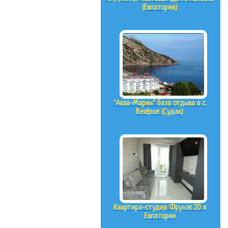
(Евпатория)
"Аква-Марин" база отдыха в с.
Весёлое (Судак)
Квартира-студия Фрунзе 20 в
Евпатории