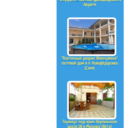
"В Алуште" частное домовладение в
Алуште
"Восточный дворик Жемчужина"
гостевой дом в п. Новофёдоровка
(Саки)
Таунхаус под-ключ Алупкинское
шоссе 28 в Мисхоре (Ялта)