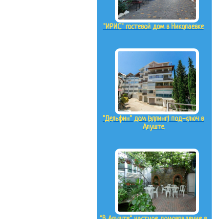
"ИРИС" гостевой дом в Николаевке
"Дельфин" дом (эллинг) под-ключ в
Алуште