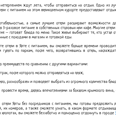
с нетерпением ждут лета, чтобы отправиться на отдых. Одно из л
тели с питанием на этом великолепном курорте предоставляют отд
ртабельностью, а самые лучшие отели расширяют возможности дл
я 3-разовое питание в собственных столовых или кафе. Многие отел
ие – готовят блюда по меню. Такое жилье выбирают те, кто устал о
анные с походами в магазин и готовкой еды.
е отели в Ялте с питанием, вы сможете больше времени проводить
и гулять по паркам, после чего, возвратившись в отель, наслажд
о преимуществ по сравнению с другими вариантами:
к, после которого можно отправляться на пляж;
, разнообразен и позволяет выбрать из огромного количества блюд
вести время, делясь впечатлениями за бокалом крымского вина, 
а отели Ялты без посредников с питанием, мы готовы предложить л
й, их номеров, а также сможете узнать, в каком формате отдыхающ
 хлопотах, вы сможете беззаботно и полноценно отдохнуть в городе