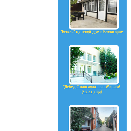
"Бекхан" гостевой дом в Бахчисарае
"Лебедь" пансионат в п. Мирный
(Евпатория)