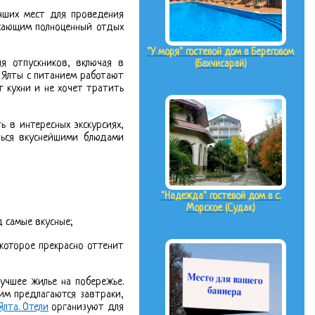
учших мест для проведения
ыхающим полноценный отдых
"У моря" гостевой дом в Береговом
я отпускников, включая в
(Бахчисарай)
и Ялты с питанием работают
т кухни и не хочет тратить
 в интересных экскурсиях,
аться вкуснейшими блюдами
"Надежда" гостевой дом в с.
Морское (Судак)
 самые вкусные;
которое прекрасно оттенит
учшее жилье на побережье.
им предлагаются завтраки,
Ялта. Отели
организуют для